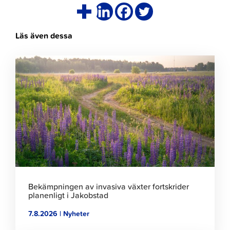
Läs även dessa
Klicka
för
att
läsa
artikeln
Bekämpningen av invasiva växter fortskrider
planenligt i Jakobstad
7.8.2026 | Nyheter