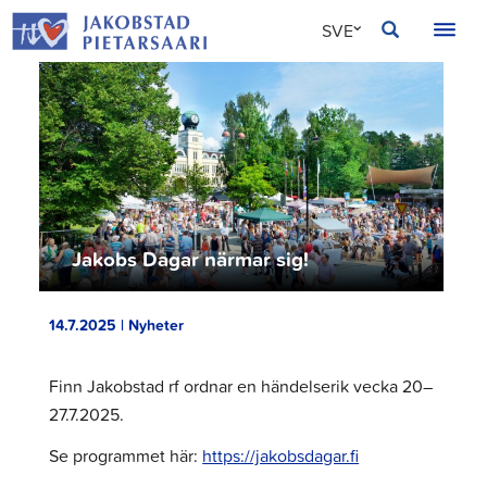
Hoppa
JAKOBSTAD
SVE
till
innehållet
FIN
ENG
Jakobs Dagar närmar sig!
14.7.2025 | Nyheter
Finn Jakobstad rf ordnar en händelserik vecka 20–
27.7.2025.
Se programmet här:
https://jakobsdagar.fi