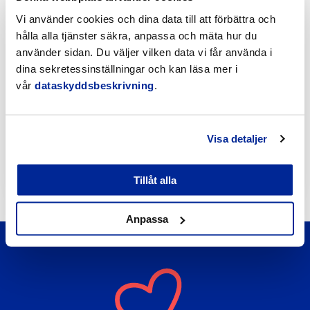
läsa
artikeln
Vi använder cookies och dina data till att förbättra och
hålla alla tjänster säkra, anpassa och mäta hur du
använder sidan. Du väljer vilken data vi får använda i
dina sekretessinställningar och kan läsa mer i
vår
dataskyddsbeskrivning
.
Förbättringar på Gamla hamnens och Fäbodas
stränder med hjälp av invånarbudgeten
Visa detaljer
6.8.2026 | Nyheter
Tillåt alla
Anpassa