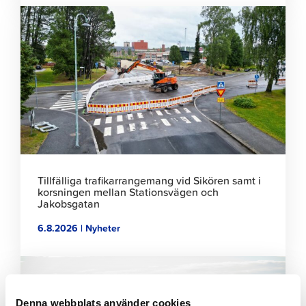
Klicka
för
att
läsa
artikeln
Tillfälliga trafikarrangemang vid Sikören samt i
korsningen mellan Stationsvägen och
Jakobsgatan
6.8.2026 | Nyheter
Klicka
för
att
Denna webbplats använder cookies