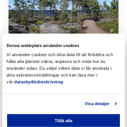
läsa
artikeln
Denna webbplats använder cookies
Jakobstads vandringsleder erbjuder
Vi använder cookies och dina data till att förbättra och
naturupplevelser året runt
hålla alla tjänster säkra, anpassa och mäta hur du
5.8.2026 | Nyheter
använder sidan. Du väljer vilken data vi får använda i
dina sekretessinställningar och kan läsa mer i
Klicka
vår
dataskyddsbeskrivning
.
för
att
läsa
Visa detaljer
artikeln
Tillåt alla