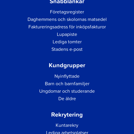
Snabblänkar
Företagsregister
Daghemmens och skolornas matsedel
Faktureringsadress för inköpsfakturor
Lupapiste
Lediga tomter
Stadens e-post
Kundgrupper
Nyinflyttade
Barn och barnfamiljer
Ungdomar och studerande
De äldre
Rekrytering
Kuntarekry
Lediga arbetsplatser