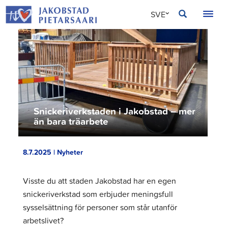
Hoppa
JAKOBSTAD
SVE
till
innehållet
FIN
ENG
Snickeriverkstaden i Jakobstad – mer
än bara träarbete
8.7.2025 | Nyheter
Visste du att staden Jakobstad har en egen
snickeriverkstad som erbjuder meningsfull
sysselsättning för personer som står utanför
arbetslivet?