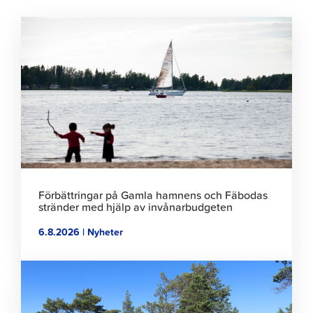
Klicka
för
att
läsa
artikeln
Förbättringar på Gamla hamnens och Fäbodas
stränder med hjälp av invånarbudgeten
6.8.2026 | Nyheter
Klicka
för
att