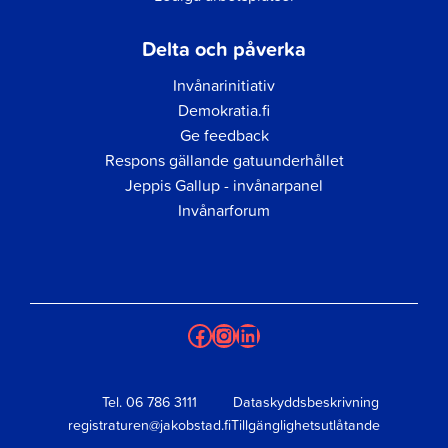
Delta och påverka
Invånarinitiativ
Demokratia.fi
Ge feedback
Respons gällande gatuunderhållet
Jeppis Gallup - invånarpanel
Invånarforum
Facebook
Instagram
LinkedIn
Tel.
06 786 3111
Dataskyddsbeskrivning
registraturen@jakobstad.fi
Tillgänglighetsutlåtande