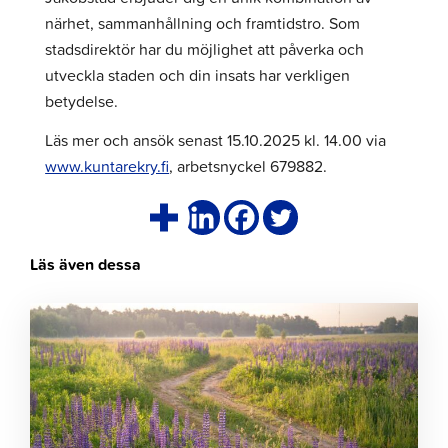
närhet, sammanhållning och framtidstro. Som
stadsdirektör har du möjlighet att påverka och
utveckla staden och din insats har verkligen
betydelse.
Läs mer och ansök senast 15.10.2025 kl. 14.00 via
www.kuntarekry.fi
, arbetsnyckel 679882.
Läs även dessa
Klicka
för
att
läsa
artikeln