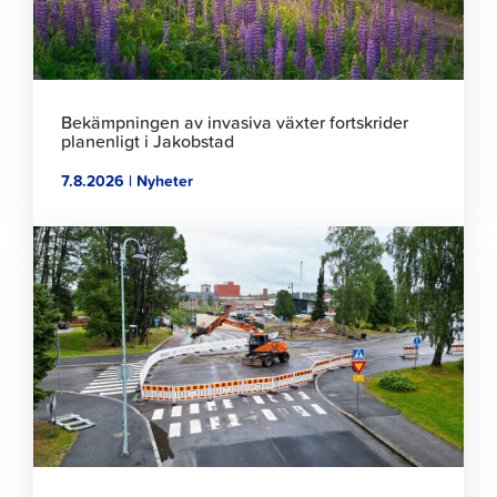
Bekämpningen av invasiva växter fortskrider
planenligt i Jakobstad
7.8.2026 | Nyheter
Klicka
för
att
läsa
artikeln