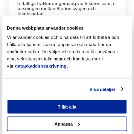
Tillfälliga trafikarrangemang vid Sikören samt i
korsningen mellan Stationsvägen och
Jakobsgatan
6.8.2026 | Nyheter
Denna webbplats använder cookies
Vi använder cookies och dina data till att förbättra och
Klicka
hålla alla tjänster säkra, anpassa och mäta hur du
för
använder sidan. Du väljer vilken data vi får använda i
att
läsa
dina sekretessinställningar och kan läsa mer i
artikeln
vår
dataskyddsbeskrivning
.
Visa detaljer
Tillåt alla
Förbättringar på Gamla hamnens och Fäbodas
stränder med hjälp av invånarbudgeten
Anpassa
6.8.2026 | Nyheter