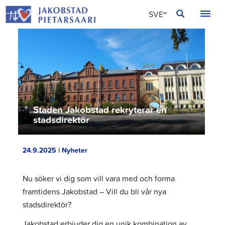
Hoppa
JAKOBSTAD
SVE
till
innehållet
FIN
ENG
Staden Jakobstad rekryterar en
stadsdirektör
24.9.2025 | Nyheter
Nu söker vi dig som vill vara med och forma
framtidens Jakobstad – Vill du bli vår nya
stadsdirektör?
Jakobstad erbjuder dig en unik kombination av