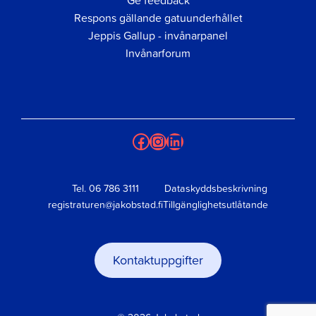
Respons gällande gatuunderhållet
Jeppis Gallup - invånarpanel
Invånarforum
Facebook
Instagram
LinkedIn
Tel.
06 786 3111
Dataskyddsbeskrivning
registraturen@jakobstad.fi
Tillgänglighetsutlåtande
Kontaktuppgifter