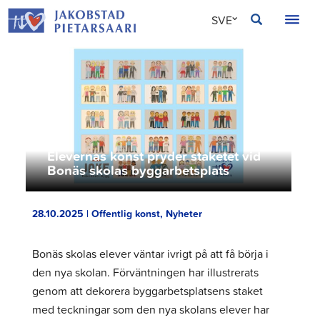
Hoppa
JAKOBSTAD
SVE
till
innehållet
FIN
ENG
Elevernas konst pryder staketet vid
Bonäs skolas byggarbetsplats
28.10.2025 | Offentlig konst, Nyheter
Bonäs skolas elever väntar ivrigt på att få börja i
den nya skolan. Förväntningen har illustrerats
genom att dekorera byggarbetsplatsens staket
med teckningar som den nya skolans elever har