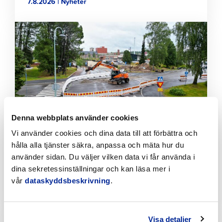
7.8.2026 | Nyheter
Klicka
för
att
läsa
artikeln
Denna webbplats använder cookies
Vi använder cookies och dina data till att förbättra och
hålla alla tjänster säkra, anpassa och mäta hur du
Tillfälliga trafikarrangemang vid Sikören samt i
korsningen mellan Stationsvägen och
använder sidan. Du väljer vilken data vi får använda i
Jakobsgatan
dina sekretessinställningar och kan läsa mer i
vår
dataskyddsbeskrivning
.
6.8.2026 | Nyheter
Klicka
för
Visa detaljer