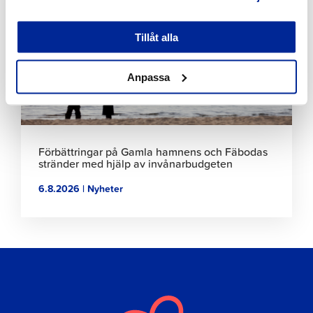
att
läsa
Tillåt alla
artikeln
Anpassa
Förbättringar på Gamla hamnens och Fäbodas
stränder med hjälp av invånarbudgeten
6.8.2026 | Nyheter