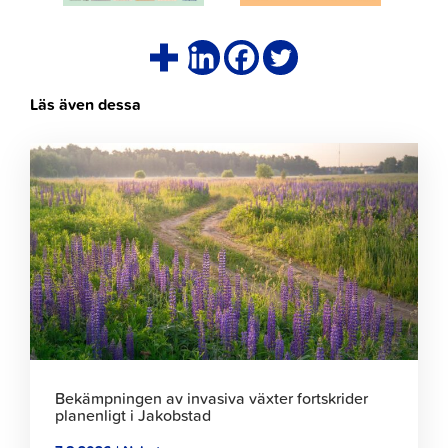
Läs även dessa
Klicka
för
att
läsa
artikeln
Bekämpningen av invasiva växter fortskrider
planenligt i Jakobstad