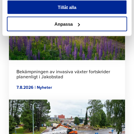
för
Tillåt alla
att
läsa
artikeln
Anpassa
Bekämpningen av invasiva växter fortskrider
planenligt i Jakobstad
7.8.2026 | Nyheter
Klicka
för
att
läsa
artikeln