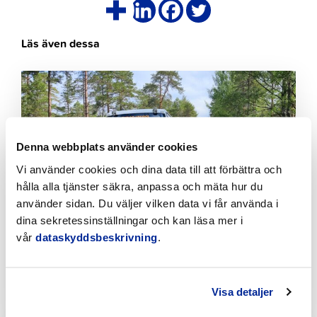
Läs även dessa
Klicka
för
att
läsa
artikeln
Denna webbplats använder cookies
Vi använder cookies och dina data till att förbättra och
hålla alla tjänster säkra, anpassa och mäta hur du
använder sidan. Du väljer vilken data vi får använda i
dina sekretessinställningar och kan läsa mer i
vår
dataskyddsbeskrivning
.
Tack till Fäbodabussens passagerare
10.8.2026 | Nyheter
Visa detaljer
Klicka