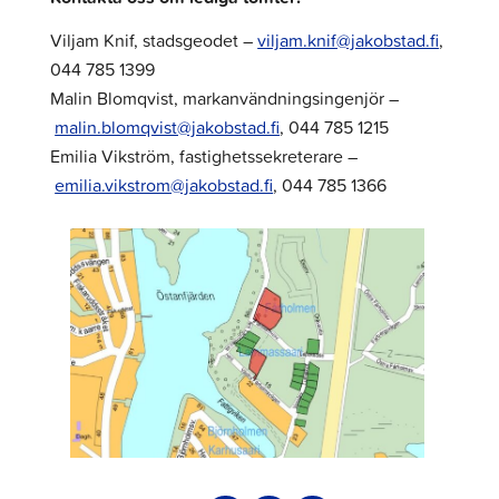
Viljam Knif, stadsgeodet –
viljam.knif@jakobstad.fi
,
044 785 1399
Malin Blomqvist, markanvändningsingenjör –
malin.blomqvist@jakobstad.fi
, 044 785 1215
Emilia Vikström, fastighetssekreterare –
emilia.vikstrom@jakobstad.fi
, 044 785 1366