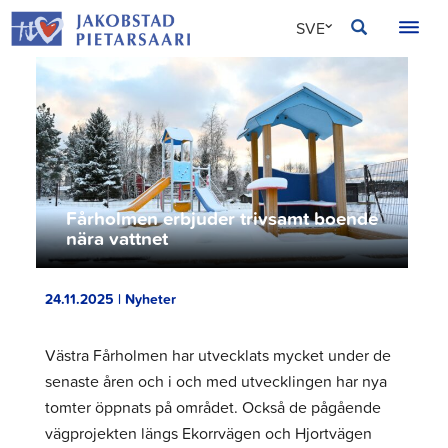
Hoppa
JAKOBSTAD
SVE
till
innehållet
FIN
ENG
Fårholmen erbjuder trivsamt boende
nära vattnet
24.11.2025 | Nyheter
Västra Fårholmen har utvecklats mycket under de
senaste åren och i och med utvecklingen har nya
tomter öppnats på området. Också de pågående
vägprojekten längs Ekorrvägen och Hjortvägen