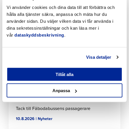
Vi använder cookies och dina data till att förbättra och
hålla alla tjänster säkra, anpassa och mäta hur du
använder sidan. Du väljer vilken data vi får använda i
Läs även dessa
dina sekretessinställningar och kan läsa mer i
vår
dataskyddsbeskrivning
.
Klicka
för
att
läsa
Visa detaljer
artikeln
Tillåt alla
Anpassa
Tack till Fäbodabussens passagerare
10.8.2026 | Nyheter