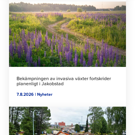
Klicka
för
att
läsa
artikeln
Bekämpningen av invasiva växter fortskrider
planenligt i Jakobstad
7.8.2026 | Nyheter
Klicka
för
att
läsa