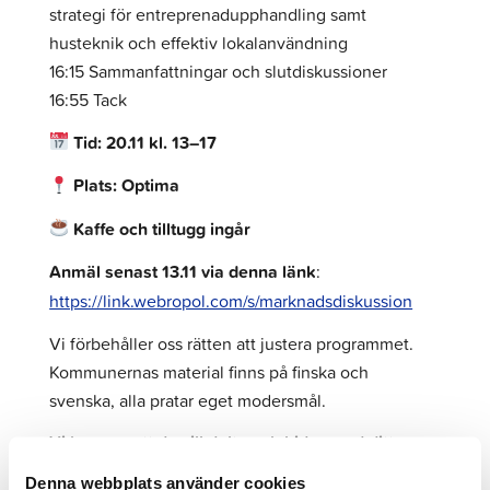
strategi för entreprenadupphandling samt
husteknik och effektiv lokalanvändning
16:15 Sammanfattningar och slutdiskussioner
16:55 Tack
Tid: 20.11 kl. 13–17
Plats: Optima
Kaffe och tilltugg ingår
Anmäl senast 13.11 via denna länk
:
https://link.webropol.com/s/marknadsdiskussion
Vi förbehåller oss rätten att justera programmet.
Kommunernas material finns på finska och
svenska, alla pratar eget modersmål.
Vi hoppas att du vill delta och bidra med ditt
kunnande!
Denna webbplats använder cookies