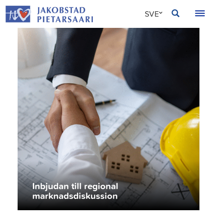
Hoppa
JAKOBSTAD
SVE
till
innehållet
FIN
ENG
Inbjudan till regional
marknadsdiskussion