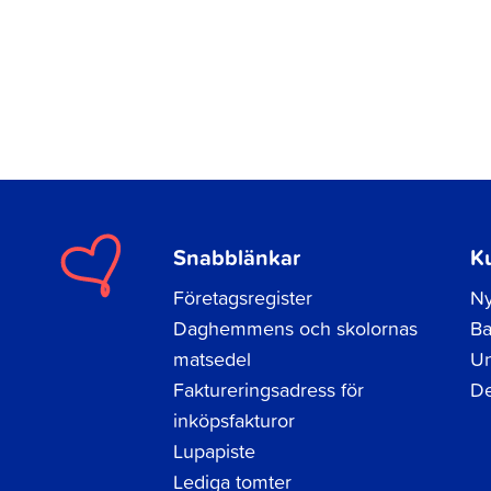
Snabblänkar
K
Företagsregister
Ny
Daghemmens och skolornas
Ba
matsedel
Un
Faktureringsadress för
De
inköpsfakturor
Lupapiste
Lediga tomter