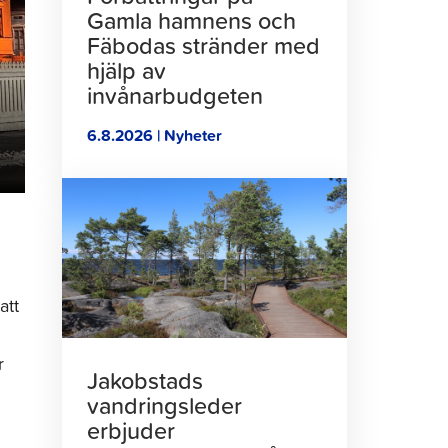
Gamla hamnens och
Fäbodas stränder med
hjälp av
invånarbudgeten
6.8.2026 | Nyheter
Klicka
för
att
läsa
artikeln
att
r
Jakobstads
vandringsleder
erbjuder