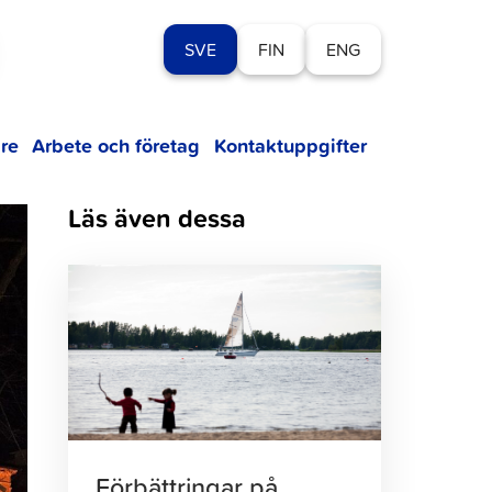
SVE
FIN
ENG
re
Arbete och företag
Kontaktuppgifter
Läs även dessa
Klicka
för
att
läsa
artikeln
Förbättringar på