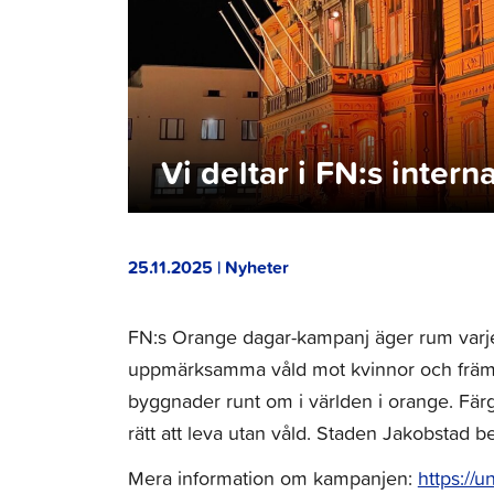
Vi deltar i FN:s inte
25.11.2025 | Nyheter
FN:s Orange dagar-kampanj äger rum varje
uppmärksamma våld mot kvinnor och främja 
byggnader runt om i världen i orange. Fär
rätt att leva utan våld. Staden Jakobstad
Mera information om kampanjen:
https://u