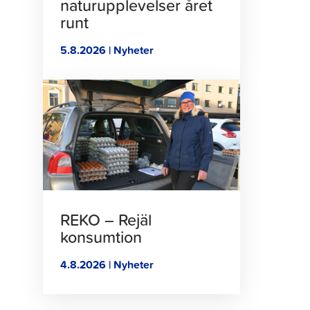
naturupplevelser året
runt
5.8.2026 | Nyheter
Klicka
för
att
läsa
artikeln
REKO – Rejäl
konsumtion
4.8.2026 | Nyheter