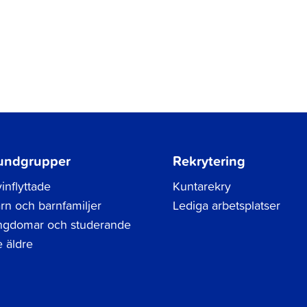
undgrupper
Rekrytering
inflyttade
Kuntarekry
rn och barnfamiljer
Lediga arbetsplatser
gdomar och studerande
 äldre