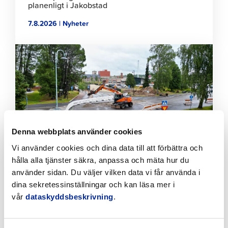
planenligt i Jakobstad
7.8.2026 | Nyheter
Klicka
för
att
läsa
artikeln
Denna webbplats använder cookies
Vi använder cookies och dina data till att förbättra och
hålla alla tjänster säkra, anpassa och mäta hur du
använder sidan. Du väljer vilken data vi får använda i
Tillfälliga trafikarrangemang vid Sikören samt i
korsningen mellan Stationsvägen och
dina sekretessinställningar och kan läsa mer i
Jakobsgatan
vår
dataskyddsbeskrivning
.
6.8.2026 | Nyheter