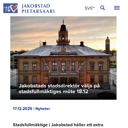
Hoppa
JAKOBSTAD
SVE
till
innehållet
FIN
ENG
Jakobstads stadsdirektör väljs på
stadsfullmäktiges möte 18.12
17.12.2025 | Nyheter
Stadsfullmäktige i Jakobstad håller ett extra