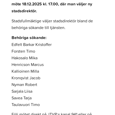
möte 18.12.2025 kl. 17.00, där man väljer ny
stadsdirektör.
Stadsfullmäktige väljer stadsdirektör bland de
behöriga sökande till tjänsten.
Behöriga sökande:
Edfelt Barkar Kristoffer
Forsten Timo
Hakosalo Mika
Henricson Marcus
Kallioinen Milla
Kronqvist Jacob
Nyman Robert
Sarjala Liisa
Savea Tarja
Taulavuori Timo
Följ mötet direkt på JTVP:s kanal 941 eller på