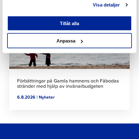
Klicka
Visa detaljer
för
att
Tillåt alla
läsa
artikeln
Anpassa
Förbättringar på Gamla hamnens och Fäbodas
stränder med hjälp av invånarbudgeten
6.8.2026 | Nyheter