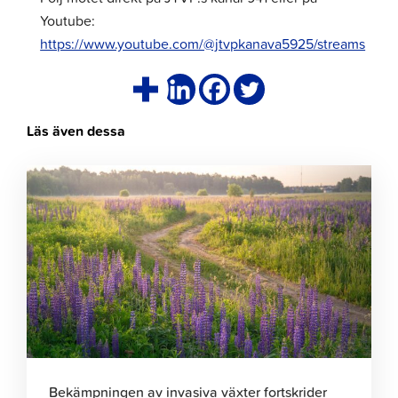
Youtube:
https://www.youtube.com/@jtvpkanava5925/streams
Läs även dessa
Klicka
för
att
läsa
artikeln
Bekämpningen av invasiva växter fortskrider