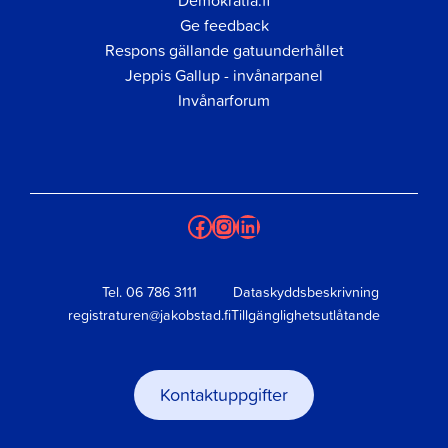
Ge feedback
Respons gällande gatuunderhållet
Jeppis Gallup - invånarpanel
Invånarforum
Facebook
Instagram
LinkedIn
Tel.
06 786 3111
Dataskyddsbeskrivning
registraturen@jakobstad.fi
Tillgänglighetsutlåtande
Kontaktuppgifter