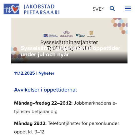
Hoppa
JAKOBSTAD
SVE
till
innehållet
FIN
ENG
Sysselsättningstjänsternas öppettider
under jul och nyår
11.12.2025 | Nyheter
Avvikelser i öppettiderna:
Måndag–fredag 22–26.12:
Jobbmarknadens e-
tjänster betjänar dig
Måndag 29.12:
Telefontjänster för personkunder
öppet kl. 9–12