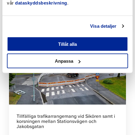
vår
dataskyddsbeskrivning
.
Bekämpningen av invasiva växter fortskrider
planenligt i Jakobstad
Visa detaljer
7.8.2026 | Nyheter
Klicka
Tillåt alla
för
att
Anpassa
läsa
artikeln
Tillfälliga trafikarrangemang vid Sikören samt i
korsningen mellan Stationsvägen och
Jakobsgatan