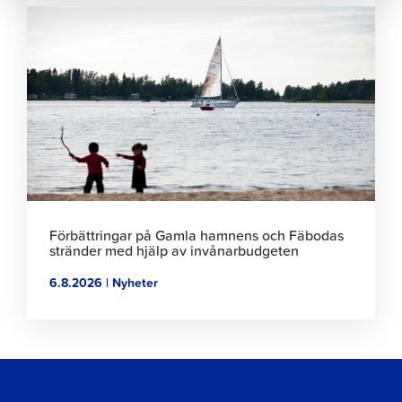
Klicka
för
att
läsa
artikeln
Förbättringar på Gamla hamnens och Fäbodas
stränder med hjälp av invånarbudgeten
6.8.2026 | Nyheter