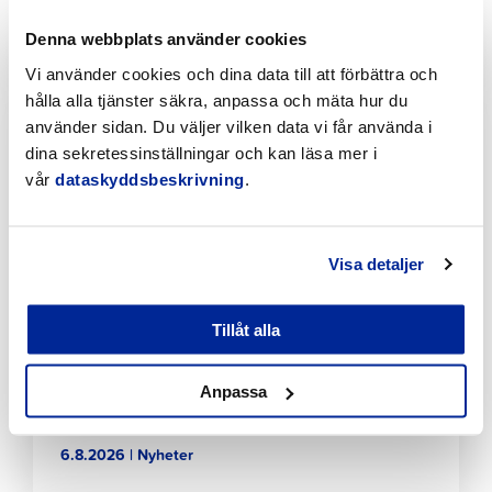
planenligt i Jakobstad
Denna webbplats använder cookies
7.8.2026 | Nyheter
Vi använder cookies och dina data till att förbättra och
hålla alla tjänster säkra, anpassa och mäta hur du
Klicka
använder sidan. Du väljer vilken data vi får använda i
för
dina sekretessinställningar och kan läsa mer i
att
läsa
vår
dataskyddsbeskrivning
.
artikeln
Visa detaljer
Tillåt alla
Tillfälliga trafikarrangemang vid Sikören samt i
Anpassa
korsningen mellan Stationsvägen och
Jakobsgatan
6.8.2026 | Nyheter