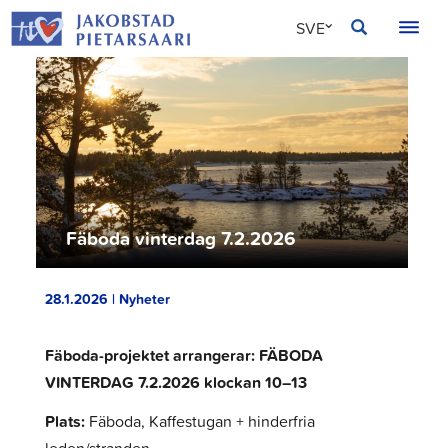
Hoppa
JAKOBSTAD
SVE
till
innehållet
FIN
ENG
Fäboda vinterdag 7.2.2026
28.1.2026 | Nyheter
Fäboda-projektet arrangerar: FÄBODA
VINTERDAG 7.2.2026 klockan 10–13
Plats:
Fäboda, Kaffestugan + hinderfria