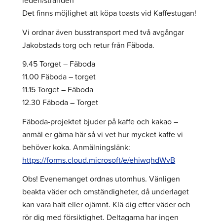
leden/stranden
Det finns möjlighet att köpa toasts vid Kaffestugan!
Vi ordnar även busstransport med två avgångar
Jakobstads torg och retur från Fäboda.
9.45 Torget – Fäboda
11.00 Fäboda – torget
11.15 Torget – Fäboda
12.30 Fäboda – Torget
Fäboda-projektet bjuder på kaffe och kakao –
anmäl er gärna här så vi vet hur mycket kaffe vi
behöver koka. Anmälningslänk:
https://forms.cloud.microsoft/e/ehiwqhdWvB
Obs! Evenemanget ordnas utomhus. Vänligen
beakta väder och omständigheter, då underlaget
kan vara halt eller ojämnt. Klä dig efter väder och
rör dig med försiktighet. Deltagarna har ingen