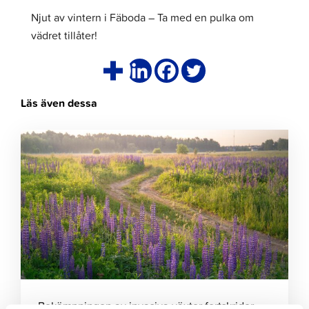
Njut av vintern i Fäboda – Ta med en pulka om
vädret tillåter!
Läs även dessa
Klicka
för
att
läsa
artikeln
Bekämpningen av invasiva växter fortskrider