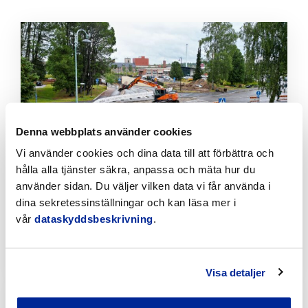
Klicka
för
att
läsa
artikeln
Denna webbplats använder cookies
Vi använder cookies och dina data till att förbättra och
hålla alla tjänster säkra, anpassa och mäta hur du
använder sidan. Du väljer vilken data vi får använda i
Tillfälliga trafikarrangemang vid Sikören samt i
dina sekretessinställningar och kan läsa mer i
korsningen mellan Stationsvägen och
vår
dataskyddsbeskrivning
.
Jakobsgatan
6.8.2026 | Nyheter
Visa detaljer
Klicka
för