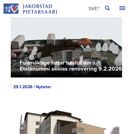
Hoppa
JAKOBSTAD
SVE
till
innehållet
FIN
ENG
Fullmäktige fattar beslut om
Etelänummi skolas renovering 9.2.2026
29.1.2026 | Nyheter