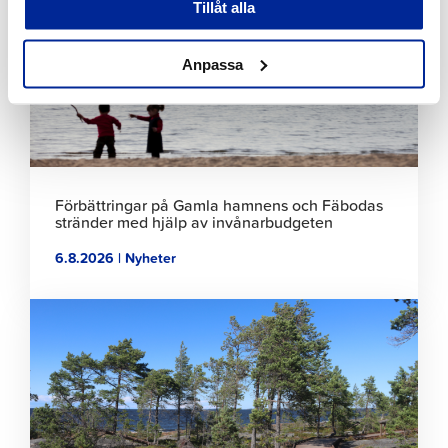
att
Tillåt alla
läsa
artikeln
Anpassa
Förbättringar på Gamla hamnens och Fäbodas
stränder med hjälp av invånarbudgeten
6.8.2026 | Nyheter
Klicka
för
att
läsa
artikeln