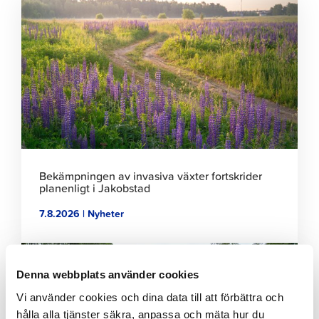
Klicka
för
att
läsa
artikeln
Bekämpningen av invasiva växter fortskrider
planenligt i Jakobstad
7.8.2026 | Nyheter
Klicka
för
Denna webbplats använder cookies
att
läsa
Vi använder cookies och dina data till att förbättra och
artikeln
hålla alla tjänster säkra, anpassa och mäta hur du