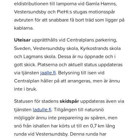
eldistributionen till lamporna vid Gamla Hamns,
Vestersundsby och PieHi:s stugas motionsspår
avbruten för att snabbare få bort träd som ligger på
kablarna.
Uteisar
upprätthålls vid Centralplans parkering,
Sveden, Vestersundsby skola, Kyrkostrands skola
och Lagmans skola. Dessa är nu öppnade och i
gott skick. Platserna och aktuell status uppdateras
via tjänsten
jaalle.fi
. Belysning till isen vid
Centralplan håller på att arrangeras, men är ännu
inte i bruk.
Statusen för stadens
skidspår
uppdateras även via
tjänsten
ladulle.fi
. Tillgången till natursnö
möjliggör ännu inte preparering av spåren, men
snö från ishallen har körts ut till en 0,7 km lång
runda vid Vestersundsby. Denna runda har