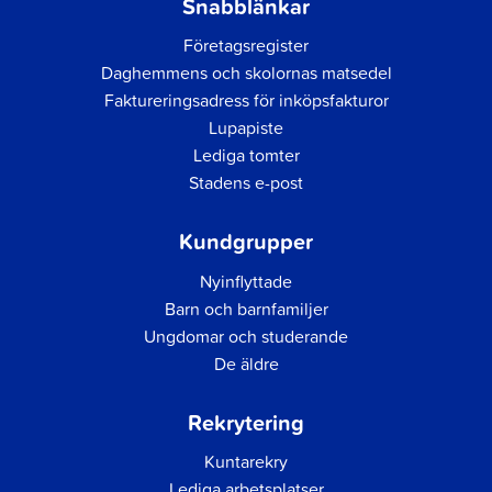
Snabblänkar
Företagsregister
Daghemmens och skolornas matsedel
Faktureringsadress för inköpsfakturor
Lupapiste
Lediga tomter
Stadens e-post
Kundgrupper
Nyinflyttade
Barn och barnfamiljer
Ungdomar och studerande
De äldre
Rekrytering
Kuntarekry
Lediga arbetsplatser