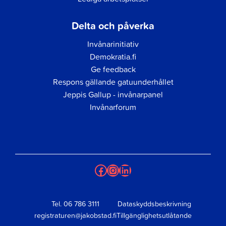
Delta och påverka
Invånarinitiativ
Demokratia.fi
Ge feedback
Respons gällande gatuunderhållet
Jeppis Gallup - invånarpanel
Invånarforum
Facebook
Instagram
LinkedIn
Tel.
06 786 3111
Dataskyddsbeskrivning
registraturen@jakobstad.fi
Tillgänglighetsutlåtande