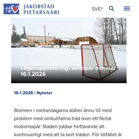
Hoppa
JAKOBSTAD
SVE
till
innehållet
FIN
ENG
Lägesuppdatering: skidspår och isar
16.1.2026
16.1.2026 | Nyheter
Stormen i mellandagarna ställer ännu till med
problem med omkullfallna träd över ett flertal
motionsspår. Staden jobbar fortfarande att
kontinuerligt med att ta bort träden. För tillfället är