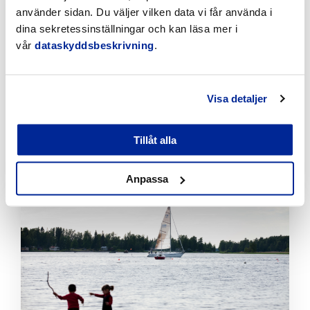
använder sidan. Du väljer vilken data vi får använda i
dina sekretessinställningar och kan läsa mer i
vår
dataskyddsbeskrivning
.
Visa detaljer
Tillfälliga trafikarrangemang vid Sikören samt i
korsningen mellan Stationsvägen och
Jakobsgatan
Tillåt alla
6.8.2026 | Nyheter
Anpassa
Klicka
för
att
läsa
artikeln