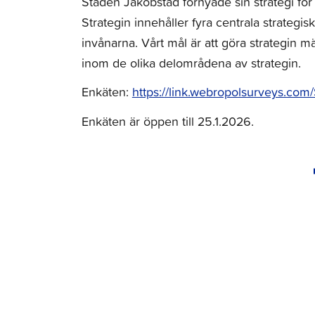
Staden Jakobstad förnyade sin strategi fö
Strategin innehåller fyra centrala strategis
invånarna. Vårt mål är att göra strategin m
inom de olika delområdena av strategin.
Enkäten:
https://link.webropolsurveys.c
Enkäten är öppen till 25.1.2026.