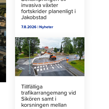
invasiva växter
fortskrider planenligt i
Jakobstad
7.8.2026 | Nyheter
Klicka
för
att
läsa
artikeln
Tillfälliga
trafikarrangemang vid
Sikören samt i
korsningen mellan