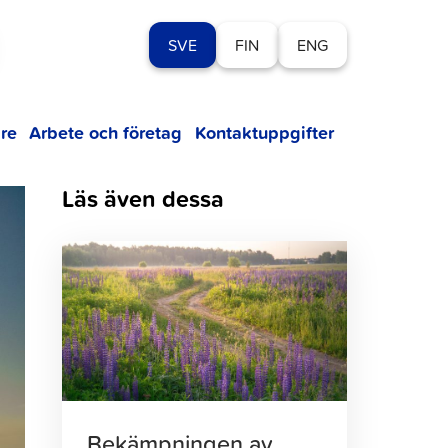
SVE
FIN
ENG
re
Arbete och företag
Kontaktuppgifter
Läs även dessa
Klicka
för
att
läsa
artikeln
Bekämpningen av