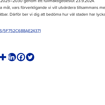
r 2025–2030 genom ett fullmäktigebeslut 23.9.2024.
ka mål, vars förverkligande vi vill utvärdera tillsammans m
ätbar. Därför ber vi dig att bedöma hur väl staden har lyck
om/S/5F752C688AE24371