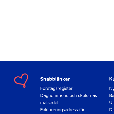
Snabblänkar
K
Företagsregister
Ny
Daghemmens och skolornas
Ba
matsedel
Un
Faktureringsadress för
De