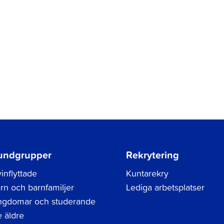
undgrupper
Rekrytering
inflyttade
Kuntarekry
rn och barnfamiljer
Lediga arbetsplatser
gdomar och studerande
 äldre