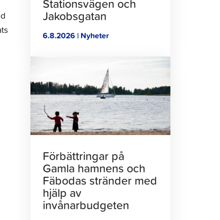
Stationsvägen och
Jakobsgatan
ed
ats
6.8.2026 | Nyheter
Klicka
för
att
läsa
artikeln
Förbättringar på
Gamla hamnens och
Fäbodas stränder med
hjälp av
invånarbudgeten