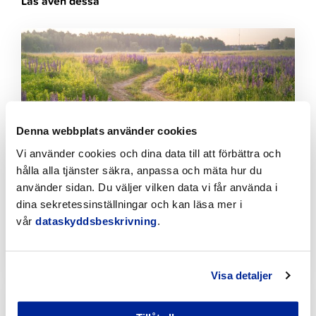
Läs även dessa
Klicka
för
att
läsa
artikeln
Denna webbplats använder cookies
Vi använder cookies och dina data till att förbättra och
hålla alla tjänster säkra, anpassa och mäta hur du
använder sidan. Du väljer vilken data vi får använda i
dina sekretessinställningar och kan läsa mer i
Bekämpningen av invasiva växter fortskrider
planenligt i Jakobstad
vår
dataskyddsbeskrivning
.
7.8.2026 | Nyheter
Visa detaljer
Klicka
för
att