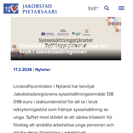
Hoppa
JAKOBSTAD
SVE
till
innehållet
FIN
ENG
Sysselsättningssedeln för unga tas i
bruk i Jakobstadsregionen
17.2.2026 | Nyheter
Livskraftscentralen i Nyland har beviljat
Jakobstadsregionens sysselsättningsområde 138
098 euro i statsunderstöd för att ta i bruk
rekryteringsstöd som främjar sysselsättning av
unga. Syftet med stödet är att sänka tröskeln för
företag att anställa arbetslösa unga personer och
stödja deras förankring i arbetslivet.