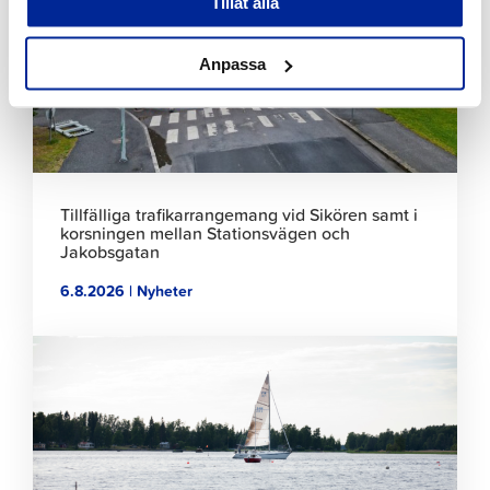
Tillåt alla
läsa
artikeln
Anpassa
Tillfälliga trafikarrangemang vid Sikören samt i
korsningen mellan Stationsvägen och
Jakobsgatan
6.8.2026 | Nyheter
Klicka
för
att
läsa
artikeln