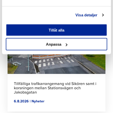
7.8.2026 | Nyheter
Visa detaljer
Klicka
för
Tillåt alla
att
läsa
artikeln
Anpassa
Tillfälliga trafikarrangemang vid Sikören samt i
korsningen mellan Stationsvägen och
Jakobsgatan
6.8.2026 | Nyheter