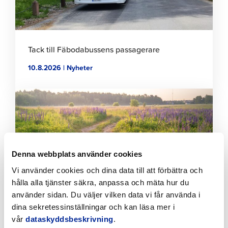
Tack till Fäbodabussens passagerare
10.8.2026 | Nyheter
Klicka
för
att
läsa
artikeln
Denna webbplats använder cookies
Vi använder cookies och dina data till att förbättra och
hålla alla tjänster säkra, anpassa och mäta hur du
använder sidan. Du väljer vilken data vi får använda i
dina sekretessinställningar och kan läsa mer i
Bekämpningen av invasiva växter fortskrider
vår
dataskyddsbeskrivning
.
planenligt i Jakobstad