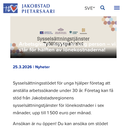
Hoppa
JAKOBSTAD
SVE
till
innehållet
FIN
ENG
Arbetsgivare, anställ en ung person – vi
står för hälften av lönekostnaderna!
25.3.2026 | Nyheter
Sysselsättningsstödet för unga hjälper företag att
anställa arbetssökande under 30 år. Företag kan få
stöd från Jakobstadsregionens
sysselsättningstjänster för lönekostnader i sex
månader, upp till 1 500 euro per månad.
Ansökan är nu öppen! Du kan ansöka om stödet