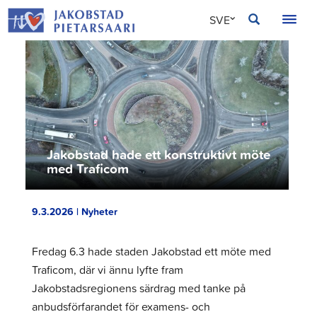
Hoppa
JAKOBSTAD
SVE
till
innehållet
FIN
ENG
Jakobstad hade ett konstruktivt möte
med Traficom
9.3.2026 | Nyheter
Fredag 6.3 hade staden Jakobstad ett möte med
Traficom, där vi ännu lyfte fram
Jakobstadsregionens särdrag med tanke på
anbudsförfarandet för examens- och