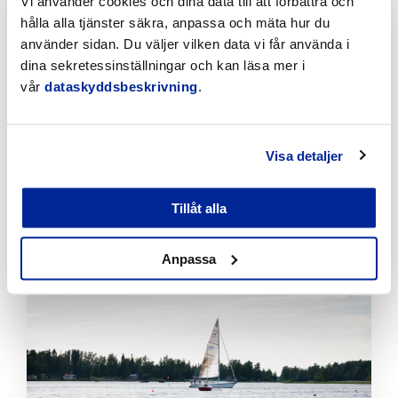
Vi använder cookies och dina data till att förbättra och
att
hålla alla tjänster säkra, anpassa och mäta hur du
läsa
använder sidan. Du väljer vilken data vi får använda i
artikeln
dina sekretessinställningar och kan läsa mer i
vår
dataskyddsbeskrivning
.
Visa detaljer
Tillfälliga trafikarrangemang vid Sikören samt i
korsningen mellan Stationsvägen och
Tillåt alla
Jakobsgatan
6.8.2026 | Nyheter
Anpassa
Klicka
för
att
läsa
artikeln