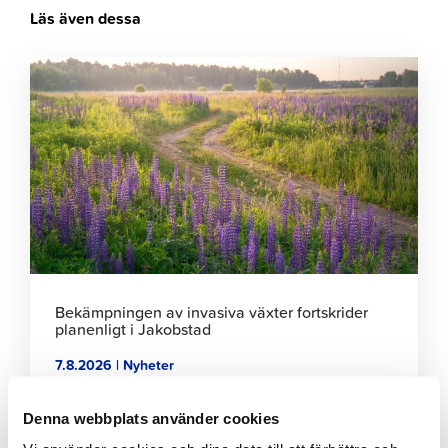
Läs även dessa
Klicka
för
att
läsa
artikeln
Bekämpningen av invasiva växter fortskrider
planenligt i Jakobstad
7.8.2026 | Nyheter
Klicka
Denna webbplats använder cookies
för