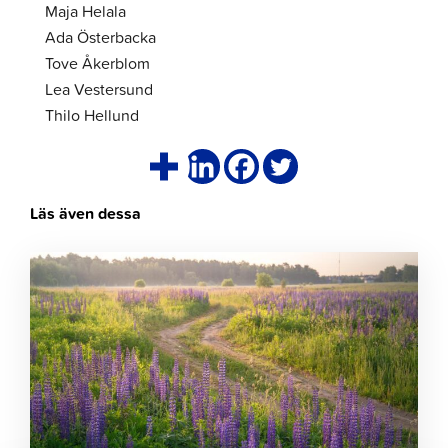
Maja Helala
Ada Österbacka
Tove Åkerblom
Lea Vestersund
Thilo Hellund
Läs även dessa
Klicka
för
att
läsa
artikeln