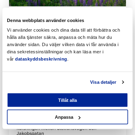
Bekämpningen av invasiva växter fortskrider
Denna webbplats använder cookies
planenligt i Jakobstad
Vi använder cookies och dina data till att förbättra och
7.8.2026 | Nyheter
hålla alla tjänster säkra, anpassa och mäta hur du
använder sidan. Du väljer vilken data vi får använda i
Klicka
dina sekretessinställningar och kan läsa mer i
för
vår
dataskyddsbeskrivning
.
att
läsa
artikeln
Visa detaljer
Tillåt alla
Anpassa
Tillfälliga trafikarrangemang vid Sikören samt i
korsningen mellan Stationsvägen och
Jakobsgatan