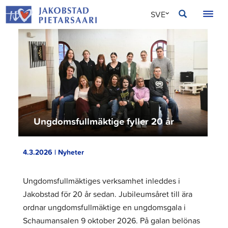
Hoppa
JAKOBSTAD
SVE
till
innehållet
FIN
ENG
Ungdomsfullmäktige fyller 20 år
4.3.2026 | Nyheter
Ungdomsfullmäktiges verksamhet inleddes i
Jakobstad för 20 år sedan. Jubileumsåret till ära
ordnar ungdomsfullmäktige en ungdomsgala i
Schaumansalen 9 oktober 2026. På galan belönas