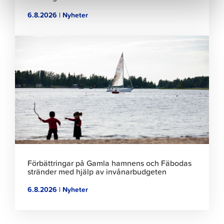
6.8.2026 | Nyheter
Klicka
för
att
läsa
artikeln
Förbättringar på Gamla hamnens och Fäbodas
stränder med hjälp av invånarbudgeten
6.8.2026 | Nyheter