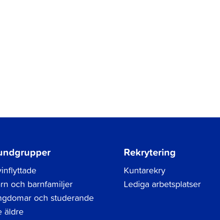
undgrupper
Rekrytering
inflyttade
Kuntarekry
rn och barnfamiljer
Lediga arbetsplatser
gdomar och studerande
 äldre