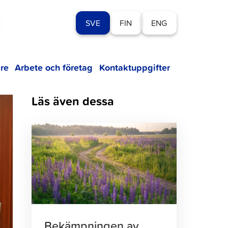
SVE
FIN
ENG
re
Arbete och företag
Kontaktuppgifter
Läs även dessa
Klicka
för
att
läsa
artikeln
Bekämpningen av