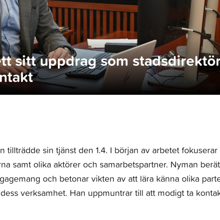
tt sitt uppdrag som stadsdirektö
ntakt
illträdde sin tjänst den 1.4. I början av arbetet fokuserar
rna samt olika aktörer och samarbetspartner. Nyman berät
ngagemang och betonar vikten av att lära känna olika part
 dess verksamhet. Han uppmuntrar till att modigt ta konta