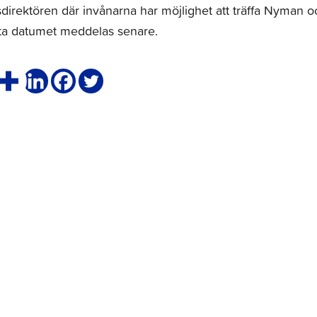
irektören där invånarna har möjlighet att träffa Nyman o
akta datumet meddelas senare.