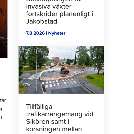
invasiva växter
fortskrider planenligt i
Jakobstad
7.8.2026 | Nyheter
r
Klicka
för
att
läsa
artikeln
tar
Tillfälliga
er
trafikarrangemang vid
kt
Sikören samt i
korsningen mellan