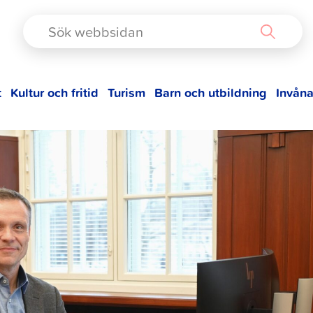
TAD
t
Kultur och fritid
Turism
Barn och utbildning
Invåna