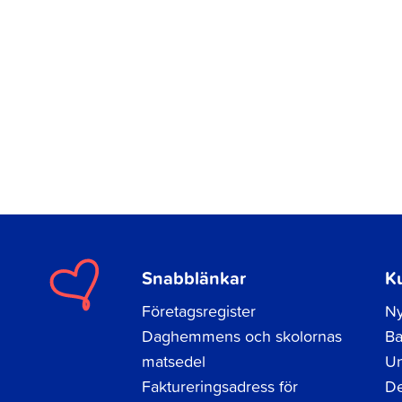
Snabblänkar
K
Företagsregister
Ny
Daghemmens och skolornas
Ba
matsedel
Un
Faktureringsadress för
De