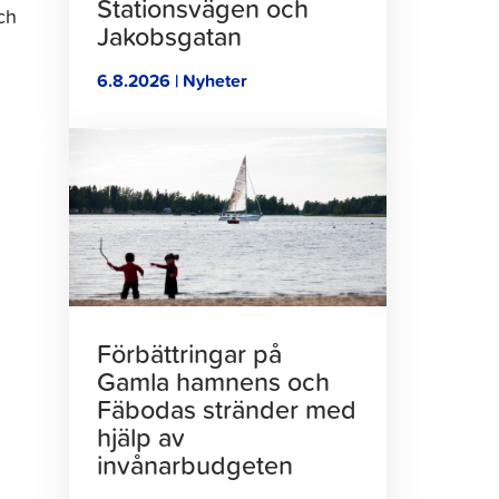
Stationsvägen och
ch
Jakobsgatan
6.8.2026 | Nyheter
Klicka
för
att
läsa
artikeln
Förbättringar på
Gamla hamnens och
Fäbodas stränder med
hjälp av
invånarbudgeten