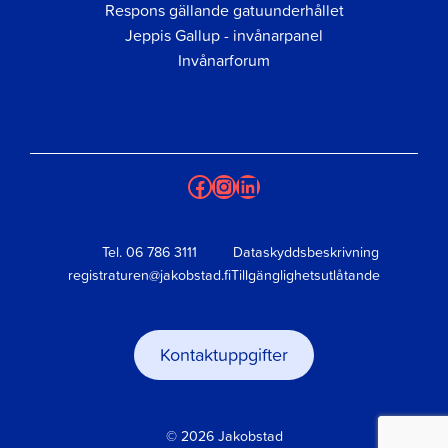
Respons gällande gatuunderhållet
Jeppis Gallup - invånarpanel
Invånarforum
Facebook
Instagram
LinkedIn
Tel.
06 786 3111
Dataskyddsbeskrivning
registraturen@jakobstad.fi
Tillgänglighetsutlåtande
Kontaktuppgifter
© 2026 Jakobstad