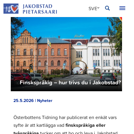
Hoppa
JAKOBSTAD
SVE
till
innehållet
FIN
ENG
Finskspråkig – hur trivs du i Jakobstad?
25.5.2026 | Nyheter
Österbottens Tidning har publicerat en enkät vars
syfte är att kartlägga vad
finskspråkiga eller
tvåspråkiga
tycker om att bo och leva i Jakobstad.