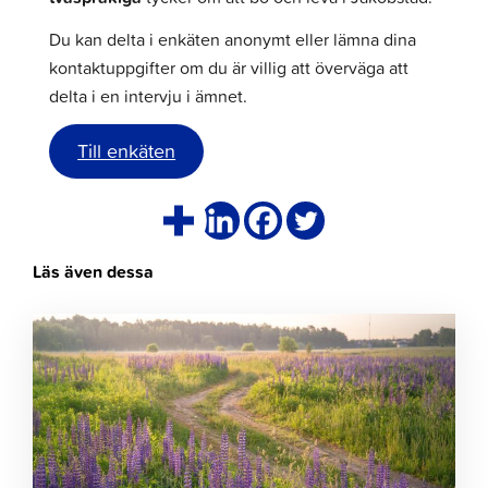
Du kan delta i enkäten anonymt eller lämna dina
kontaktuppgifter om du är villig att överväga att
delta i en intervju i ämnet.
Till enkäten
Läs även dessa
Klicka
för
att
läsa
artikeln