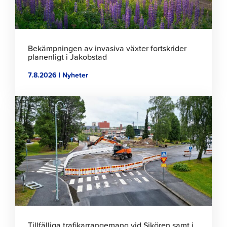
Bekämpningen av invasiva växter fortskrider
planenligt i Jakobstad
7.8.2026 | Nyheter
Klicka
för
att
läsa
artikeln
Tillfälliga trafikarrangemang vid Sikören samt i