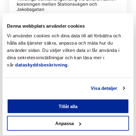
korsningen mellan Stationsvägen och
Jakobsgatan
6.8.2026 | Nyheter
Denna webbplats använder cookies
Klicka
Vi använder cookies och dina data till att förbättra och
för
hålla alla tjänster säkra, anpassa och mäta hur du
att
använder sidan. Du väljer vilken data vi får använda i
läsa
dina sekretessinställningar och kan läsa mer i
artikeln
vår
dataskyddsbeskrivning
.
Visa detaljer
Tillåt alla
Förbättringar på Gamla hamnens och Fäbodas
stränder med hjälp av invånarbudgeten
Anpassa
6.8.2026 | Nyheter