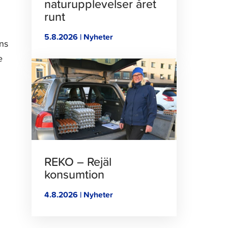
naturupplevelser året
runt
5.8.2026 | Nyheter
ens
e
Klicka
för
att
läsa
artikeln
REKO – Rejäl
konsumtion
4.8.2026 | Nyheter