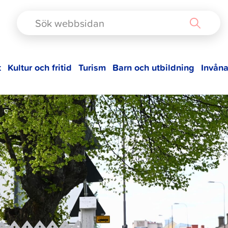
TAD
t
Kultur och fritid
Turism
Barn och utbildning
Invåna