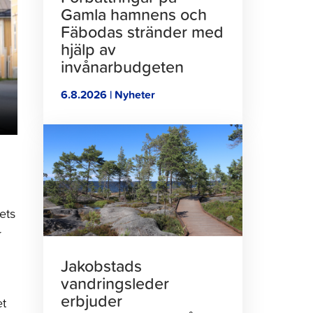
Gamla hamnens och
Fäbodas stränder med
hjälp av
invånarbudgeten
6.8.2026 | Nyheter
Klicka
för
att
läsa
artikeln
ets
r
Jakobstads
vandringsleder
erbjuder
et