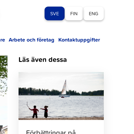
SVE
FIN
ENG
re
Arbete och företag
Kontaktuppgifter
Läs även dessa
Klicka
för
att
läsa
artikeln
Förbättringar på