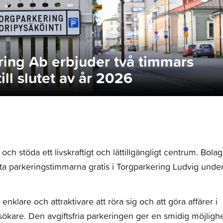
ring Ab erbjuder två timmars
ill slutet av år 2026
ch stöda ett livskraftigt och lättillgängligt centrum. Bolag
rsta parkeringstimmarna gratis i Torgparkering Ludvig unde
klare och attraktivare att röra sig och att göra affärer i
kare. Den avgiftsfria parkeringen ger en smidig möjligh