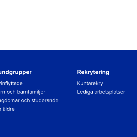
undgrupper
Rekrytering
inflyttade
Kuntarekry
rn och barnfamiljer
Lediga arbetsplatser
gdomar och studerande
 äldre