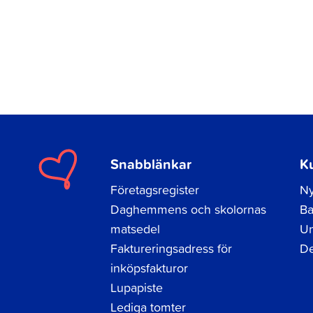
Snabblänkar
K
Företagsregister
Ny
Daghemmens och skolornas
Ba
matsedel
Un
Faktureringsadress för
De
inköpsfakturor
Lupapiste
Lediga tomter