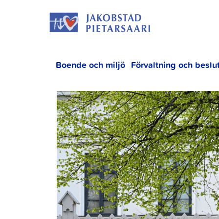
Hoppa
JAKOBS
till
innehållet
Boende och miljö
Förvaltning och beslu