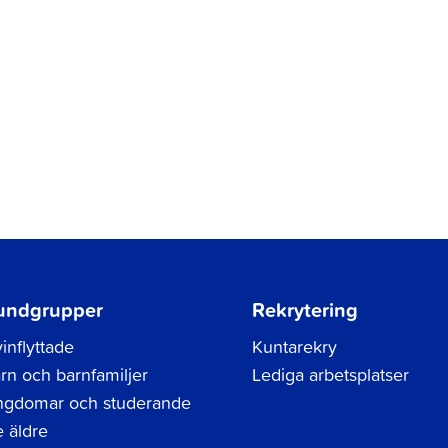
undgrupper
Rekrytering
inflyttade
Kuntarekry
rn och barnfamiljer
Lediga arbetsplatser
gdomar och studerande
 äldre