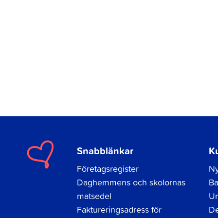
Snabblänkar
K
Företagsregister
Ny
Daghemmens och skolornas
Ba
matsedel
Un
Faktureringsadress för
De