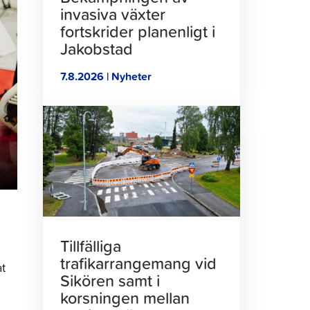
invasiva växter
fortskrider planenligt i
Jakobstad
7.8.2026 | Nyheter
Klicka
för
att
läsa
artikeln
Tillfälliga
trafikarrangemang vid
at
Sikören samt i
korsningen mellan