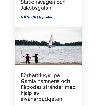
Stationsvägen och
Jakobsgatan
6.8.2026 | Nyheter
Klicka
för
att
läsa
artikeln
Förbättringar på
Gamla hamnens och
Fäbodas stränder med
hjälp av
invånarbudgeten