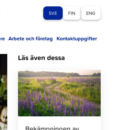
SVE
FIN
ENG
re
Arbete och företag
Kontaktuppgifter
Läs även dessa
Klicka
för
att
läsa
artikeln
Bekämpningen av