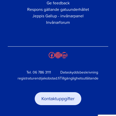
Ge feedback
Respons gällande gatuunderhållet
Jeppis Gallup - invånarpanel
Invånarforum
Facebook
Instagram
LinkedIn
Tel.
06 786 3111
Dataskyddsbeskrivning
registraturen@jakobstad.fi
Tillgänglighetsutlåtande
Kontaktuppgifter