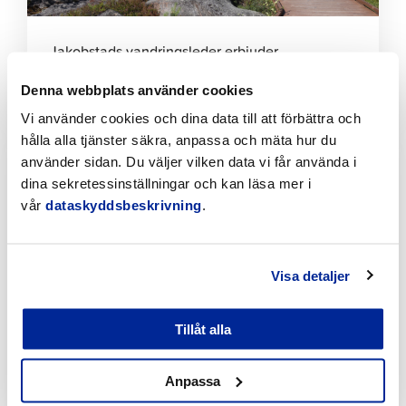
Jakobstads vandringsleder erbjuder
naturupplevelser året runt
Denna webbplats använder cookies
5.8.2026 | Nyheter
Vi använder cookies och dina data till att förbättra och
hålla alla tjänster säkra, anpassa och mäta hur du
Klicka
använder sidan. Du väljer vilken data vi får använda i
för
att
dina sekretessinställningar och kan läsa mer i
läsa
vår
dataskyddsbeskrivning
.
artikeln
Visa detaljer
Tillåt alla
REKO – Rejäl konsumtion
Anpassa
4.8.2026 | Nyheter