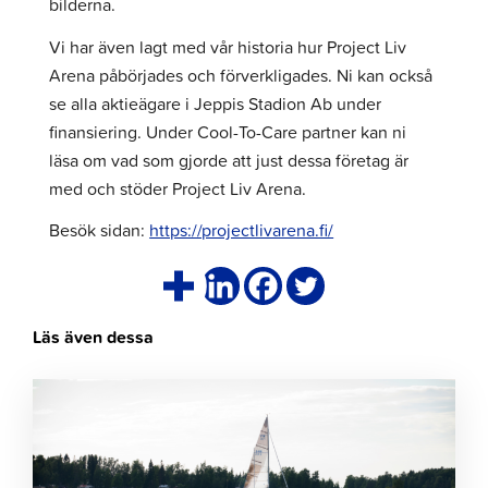
bilderna.
Vi har även lagt med vår historia hur Project Liv
Arena påbörjades och förverkligades. Ni kan också
se alla aktieägare i Jeppis Stadion Ab under
finansiering. Under Cool-To-Care partner kan ni
läsa om vad som gjorde att just dessa företag är
med och stöder Project Liv Arena.
Besök sidan:
https://projectlivarena.fi/
Läs även dessa
Klicka
för
att
läsa
artikeln