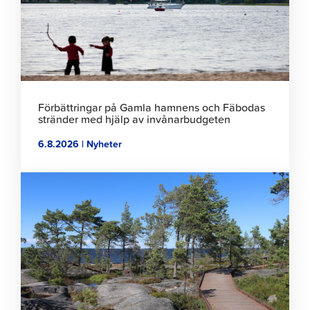
Förbättringar på Gamla hamnens och Fäbodas
stränder med hjälp av invånarbudgeten
6.8.2026 | Nyheter
Klicka
för
att
läsa
artikeln