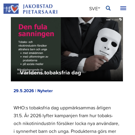
Hoppa
JAKOBSTAD
SVE
till
innehållet
FIN
ENG
Världens tobaksfria dag
29.5.2026 | Nyheter
WHO:s tobaksfria dag uppmärksammas årligen
31.5. År 2026 lyfter kampanjen fram hur tobaks-
och nikotinindustrin försöker locka nya användare,
i synnerhet barn och unga. Produkterna görs mer