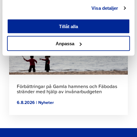
Visa detaljer
Klicka
för
att
Tillåt alla
läsa
artikeln
Anpassa
Förbättringar på Gamla hamnens och Fäbodas
stränder med hjälp av invånarbudgeten
6.8.2026 | Nyheter