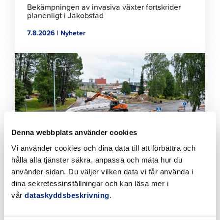
Bekämpningen av invasiva växter fortskrider
planenligt i Jakobstad
7.8.2026 | Nyheter
Klicka
för
att
läsa
artikeln
Denna webbplats använder cookies
Vi använder cookies och dina data till att förbättra och
hålla alla tjänster säkra, anpassa och mäta hur du
använder sidan. Du väljer vilken data vi får använda i
Tillfälliga trafikarrangemang vid Sikören samt i
dina sekretessinställningar och kan läsa mer i
korsningen mellan Stationsvägen och
Jakobsgatan
vår
dataskyddsbeskrivning
.
6.8.2026 | Nyheter