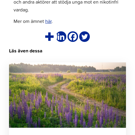
och andra aktörer att stödja unga mot en nikotinfri
vardag.
Mer om ämnet
här
.
Läs även dessa
Klicka
för
att
läsa
artikeln