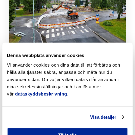
läsa
artikeln
Denna webbplats använder cookies
Tillfälliga trafikarrangemang vid Sikören samt i
korsningen mellan Stationsvägen och
Vi använder cookies och dina data till att förbättra och
Jakobsgatan
hålla alla tjänster säkra, anpassa och mäta hur du
6.8.2026 | Nyheter
använder sidan. Du väljer vilken data vi får använda i
dina sekretessinställningar och kan läsa mer i
Klicka
vår
dataskyddsbeskrivning
.
för
att
läsa
Visa detaljer
artikeln
Tillåt alla