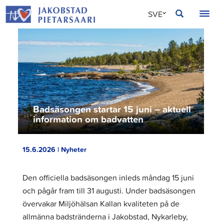
Hoppa
JAKOBSTAD
SVE
till
innehållet
FIN
ENG
Badsäsongen startar 15 juni – aktuell
information om badvatten
15.6.2026 | Nyheter
Den officiella badsäsongen inleds måndag 15 juni
och pågår fram till 31 augusti. Under badsäsongen
övervakar Miljöhälsan Kallan kvaliteten på de
allmänna badstränderna i Jakobstad, Nykarleby,