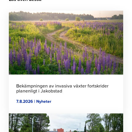
Klicka
för
att
läsa
artikeln
Bekämpningen av invasiva växter fortskrider
planenligt i Jakobstad
7.8.2026 | Nyheter
Klicka
för
att