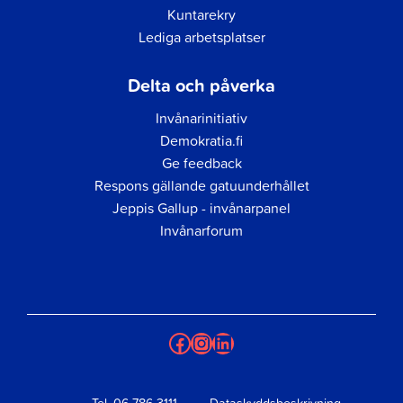
Kuntarekry
Lediga arbetsplatser
Delta och påverka
Invånarinitiativ
Demokratia.fi
Ge feedback
Respons gällande gatuunderhållet
Jeppis Gallup - invånarpanel
Invånarforum
Facebook
Instagram
LinkedIn
Tel.
06 786 3111
Dataskyddsbeskrivning