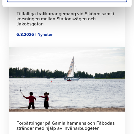
Tillfälliga trafikarrangemang vid Sikören samt i
korsningen mellan Stationsvägen och
Jakobsgatan
6.8.2026 | Nyheter
Klicka
för
att
läsa
artikeln
Förbättringar på Gamla hamnens och Fäbodas
stränder med hjälp av invånarbudgeten