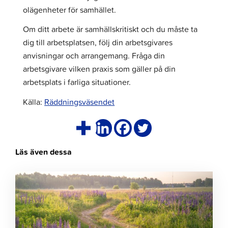
olägenheter för samhället.
Om ditt arbete är samhällskritiskt och du måste ta
dig till arbetsplatsen, följ din arbetsgivares
anvisningar och arrangemang. Fråga din
arbetsgivare vilken praxis som gäller på din
arbetsplats i farliga situationer.
Källa:
Räddningsväsendet
Läs även dessa
Klicka
för
att
läsa
artikeln