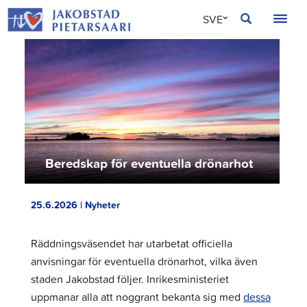
Hoppa
JAKOBSTAD
SVE
till
innehållet
FIN
ENG
Beredskap för eventuella drönarhot
25.6.2026 | Nyheter
Räddningsväsendet har utarbetat officiella
anvisningar för eventuella drönarhot, vilka även
staden Jakobstad följer. Inrikesministeriet
uppmanar alla att noggrant bekanta sig med
dessa