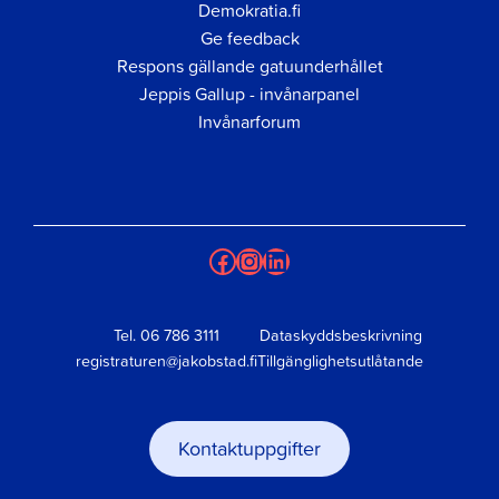
Demokratia.fi
Ge feedback
Respons gällande gatuunderhållet
Jeppis Gallup - invånarpanel
Invånarforum
Facebook
Instagram
LinkedIn
Tel.
06 786 3111
Dataskyddsbeskrivning
registraturen@jakobstad.fi
Tillgänglighetsutlåtande
Kontaktuppgifter