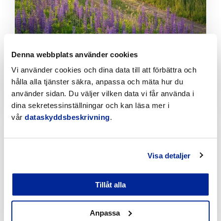
Denna webbplats använder cookies
Vi använder cookies och dina data till att förbättra och
Bekämpningen av invasiva växter fortskrider
planenligt i Jakobstad
hålla alla tjänster säkra, anpassa och mäta hur du
använder sidan. Du väljer vilken data vi får använda i
7.8.2026 | Nyheter
dina sekretessinställningar och kan läsa mer i
vår
dataskyddsbeskrivning
.
Klicka
för
att
läsa
Visa detaljer
artikeln
Tillåt alla
Anpassa