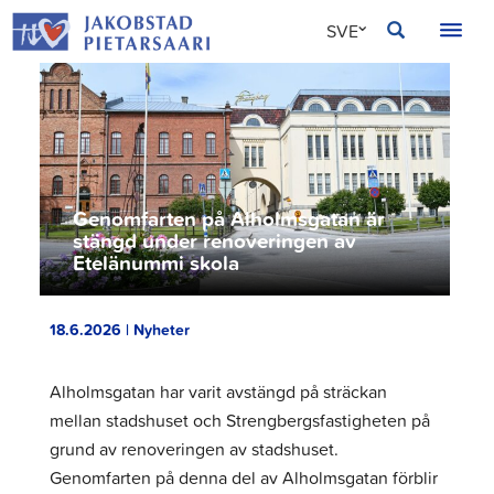
Hoppa
JAKOBSTAD
SVE
till
innehållet
FIN
ENG
Genomfarten på Alholmsgatan är
stängd under renoveringen av
Etelänummi skola
18.6.2026 | Nyheter
Alholmsgatan har varit avstängd på sträckan
mellan stadshuset och Strengbergsfastigheten på
grund av renoveringen av stadshuset.
Genomfarten på denna del av Alholmsgatan förblir