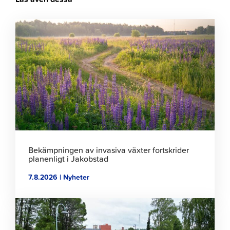
Klicka
för
att
läsa
artikeln
Bekämpningen av invasiva växter fortskrider
planenligt i Jakobstad
7.8.2026 | Nyheter
Klicka
för
att