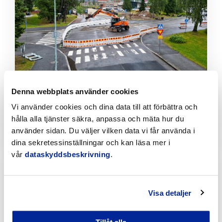
läsa
artikeln
Denna webbplats använder cookies
Tillfälliga trafikarrangemang vid Sikören samt i
korsningen mellan Stationsvägen och
Vi använder cookies och dina data till att förbättra och
Jakobsgatan
hålla alla tjänster säkra, anpassa och mäta hur du
6.8.2026 | Nyheter
använder sidan. Du väljer vilken data vi får använda i
dina sekretessinställningar och kan läsa mer i
vår
dataskyddsbeskrivning
.
Klicka
för
att
läsa
Visa detaljer
artikeln