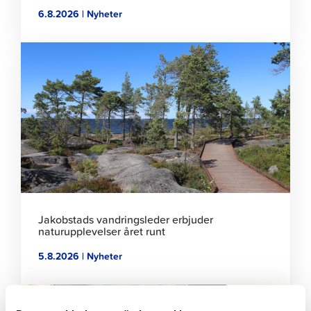
6.8.2026 | Nyheter
Klicka
för
att
läsa
artikeln
Jakobstads vandringsleder erbjuder
naturupplevelser året runt
5.8.2026 | Nyheter
Klicka
för