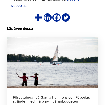
webbplats
.
Läs även dessa
Klicka
för
att
läsa
artikeln
Förbättringar på Gamla hamnens och Fäbodas
stränder med hjälp av invånarbudgeten