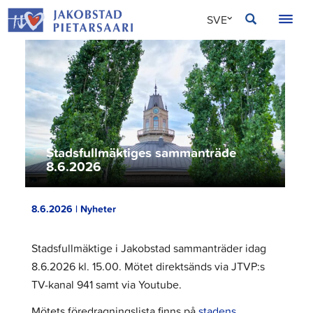
Hoppa
JAKOBSTAD
SVE
till
innehållet
FIN
ENG
Stadsfullmäktiges sammanträde
8.6.2026
8.6.2026 | Nyheter
Stadsfullmäktige i Jakobstad sammanträder idag
8.6.2026 kl. 15.00. Mötet direktsänds via JTVP:s
TV-kanal 941 samt via Youtube.
Mötets föredragningslista finns på
stadens