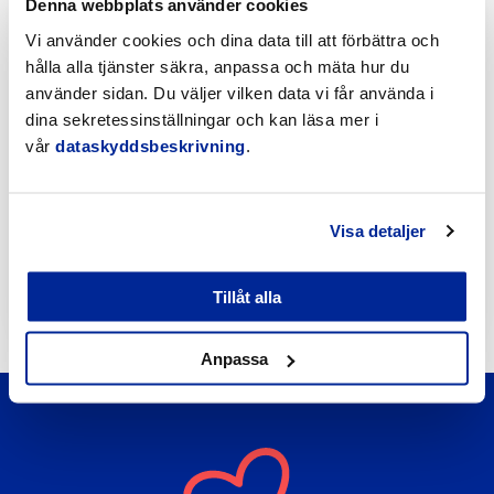
Denna webbplats använder cookies
att
Vi använder cookies och dina data till att förbättra och
läsa
artikeln
hålla alla tjänster säkra, anpassa och mäta hur du
använder sidan. Du väljer vilken data vi får använda i
dina sekretessinställningar och kan läsa mer i
vår
dataskyddsbeskrivning
.
Visa detaljer
REKO – Rejäl konsumtion
4.8.2026 | Nyheter
Tillåt alla
Anpassa