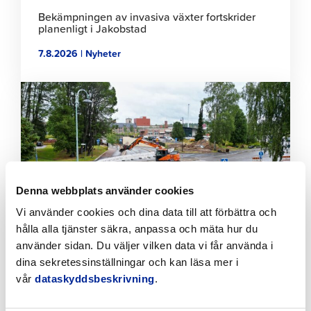
Bekämpningen av invasiva växter fortskrider
planenligt i Jakobstad
7.8.2026 | Nyheter
Klicka
för
att
läsa
artikeln
Denna webbplats använder cookies
Vi använder cookies och dina data till att förbättra och
hålla alla tjänster säkra, anpassa och mäta hur du
använder sidan. Du väljer vilken data vi får använda i
Tillfälliga trafikarrangemang vid Sikören samt i
dina sekretessinställningar och kan läsa mer i
korsningen mellan Stationsvägen och
vår
dataskyddsbeskrivning
.
Jakobsgatan
6.8.2026 | Nyheter