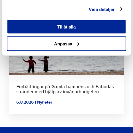
Visa detaljer
Klicka
för
att
Tillåt alla
läsa
artikeln
Anpassa
Förbättringar på Gamla hamnens och Fäbodas
stränder med hjälp av invånarbudgeten
6.8.2026 | Nyheter