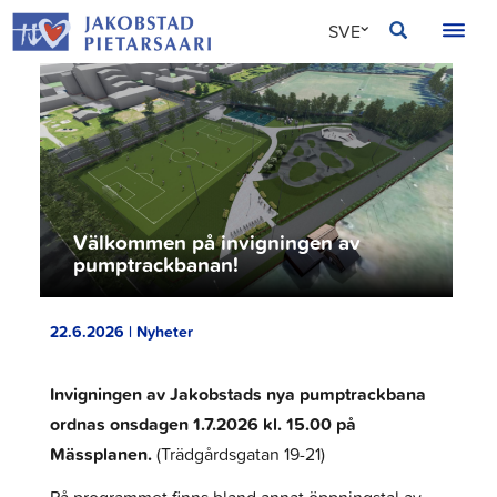
Hoppa
JAKOBSTAD
SVE
till
innehållet
FIN
ENG
Välkommen på invigningen av
pumptrackbanan!
22.6.2026 | Nyheter
Invigningen av Jakobstads nya pumptrackbana
ordnas onsdagen 1.7.2026 kl. 15.00 på
Mässplanen.
(Trädgårdsgatan 19-21)