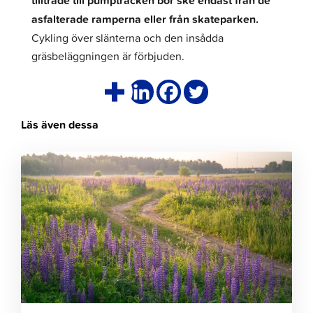
tillträde till pumptracken bör ske endast från de
asfalterade ramperna eller från skateparken.
Cykling över slänterna och den insådda
gräsbeläggningen är förbjuden.
Läs även dessa
Klicka
för
att
läsa
artikeln