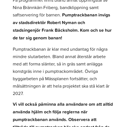
På programmet finns bland annat öppningstal av
Nina Brännkärr-Friberg, bandklippning samt
saftservering för barnen.
Pumptrackbanan invigs
av stadsdirektör Robert Nyman och
stadsingenjör Frank Bäcksholm. Kom och se hur
de tar sig genom banan!
Pumptrackbanan är klar med undantag för några
mindre slutarbeten. Bland annat återstår arbete
med att forma slänter, så in gräs samt anlägga
konstgräs inne i pumptrackområdet. Övriga
byggarbeten på Mässplanen fortsätter, och
målsättningen är att hela projektet ska stå klart år
2027.
Vi vill också påminna alla användare om att alltid
använda hjälm och följa reglerna när
pumptrackbanan används. Observera att