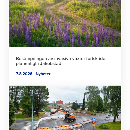
att
läsa
artikeln
Bekämpningen av invasiva växter fortskrider
planenligt i Jakobstad
7.8.2026 | Nyheter
Klicka
för
att
läsa
artikeln