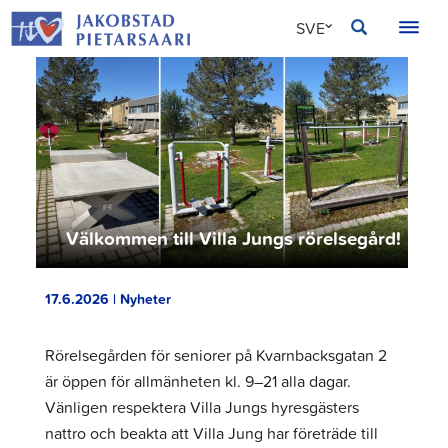
Hoppa
JAKOBSTAD
SVE
till
innehållet
FIN
ENG
Välkommen till Villa Jungs rörelsegård!
17.6.2026 | Nyheter
Rörelsegården för seniorer på Kvarnbacksgatan 2
är öppen för allmänheten kl. 9–21 alla dagar.
Vänligen respektera Villa Jungs hyresgästers
nattro och beakta att Villa Jung har företräde till