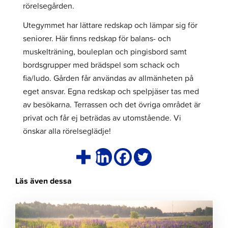
rörelsegården.
Utegymmet har lättare redskap och lämpar sig för
seniorer. Här finns redskap för balans- och
muskelträning, bouleplan och pingisbord samt
bordsgrupper med brädspel som schack och
fia/ludo. Gården får användas av allmänheten på
eget ansvar. Egna redskap och spelpjäser tas med
av besökarna. Terrassen och det övriga området är
privat och får ej beträdas av utomstående. Vi
önskar alla rörelseglädje!
Läs även dessa
Klicka
för