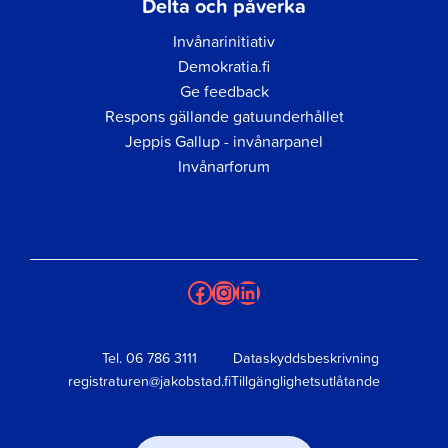
Delta och påverka
Invånarinitiativ
Demokratia.fi
Ge feedback
Respons gällande gatuunderhållet
Jeppis Gallup - invånarpanel
Invånarforum
Facebook
Instagram
LinkedIn
Tel.
06 786 3111
Dataskyddsbeskrivning
registraturen@jakobstad.fi
Tillgänglighetsutlåtande