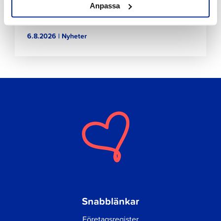
Anpassa
Förbättringar på Gamla hamnens och Fäbodas
stränder med hjälp av invånarbudgeten
6.8.2026 | Nyheter
Snabblänkar
Företagsregister