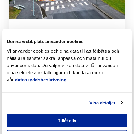
Tillfälliga trafikarrangemang vid Sikören samt i
korsningen mellan Stationsvägen och
Jakobsgatan
Denna webbplats använder cookies
Vi använder cookies och dina data till att förbättra och
6.8.2026 | Nyheter
hålla alla tjänster säkra, anpassa och mäta hur du
använder sidan. Du väljer vilken data vi får använda i
Klicka
dina sekretessinställningar och kan läsa mer i
för
att
vår
dataskyddsbeskrivning
.
läsa
artikeln
Visa detaljer
Tillåt alla