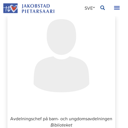
Hoppa
JAKOBSTAD
SVE
till
innehållet
FIN
ENG
Anna Gripenberg
Avdelningschef på barn- och ungdomsavdelningen
Biblioteket