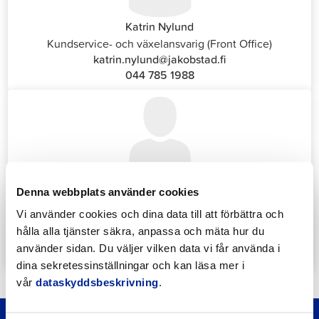
Katrin Nylund
Kundservice- och växelansvarig (Front Office)
katrin.nylund@jakobstad.fi
044 785 1988
Annika Strömberg
Denna webbplats använder cookies
Administrativ sekreterare
Vi använder cookies och dina data till att förbättra och
Sysselsättningstjänster
hålla alla tjänster säkra, anpassa och mäta hur du
annika.stomberg@jakobstad.fi
använder sidan. Du väljer vilken data vi får använda i
050 430 6640
dina sekretessinställningar och kan läsa mer i
vår
dataskyddsbeskrivning
.