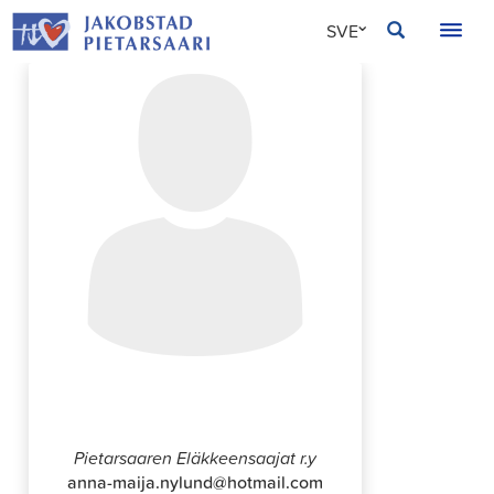
Hoppa
JAKOBSTAD
SVE
till
innehållet
FIN
ENG
Anna-Maija Nylund
Pietarsaaren Eläkkeensaajat r.y
anna-maija.nylund@hotmail.com