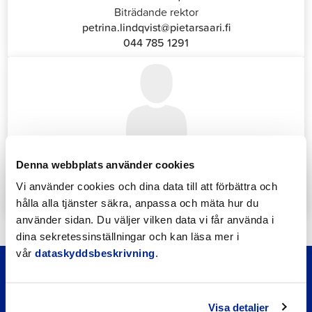
Biträdande rektor
petrina.lindqvist@pietarsaari.fi
044 785 1291
Katrin Nylund
Denna webbplats använder cookies
Kundservice- och växelansvarig (Front Office)
katrin.nylund@jakobstad.fi
Vi använder cookies och dina data till att förbättra och
044 785 1988
hålla alla tjänster säkra, anpassa och mäta hur du
använder sidan. Du väljer vilken data vi får använda i
dina sekretessinställningar och kan läsa mer i
vår
dataskyddsbeskrivning
.
Visa detaljer