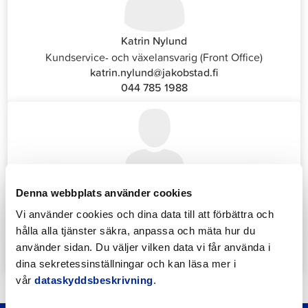
Katrin Nylund
Kundservice- och växelansvarig (Front Office)
katrin.nylund@jakobstad.fi
044 785 1988
Denna webbplats använder cookies
Annika Strömberg
Administrativ sekreterare
Vi använder cookies och dina data till att förbättra och
Sysselsättningstjänster
hålla alla tjänster säkra, anpassa och mäta hur du
annika.stomberg@jakobstad.fi
använder sidan. Du väljer vilken data vi får använda i
050 430 6640
dina sekretessinställningar och kan läsa mer i
vår
dataskyddsbeskrivning
.