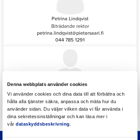
Petrina Lindqvist
Biträdande rektor
petrina.lindqvist@pietarsaari.fi
044 785 1291
Denna webbplats använder cookies
Katrin Nylund
Vi använder cookies och dina data till att förbättra och
Kundservice- och växelansvarig (Front Office)
hålla alla tjänster säkra, anpassa och mäta hur du
katrin.nylund@jakobstad.fi
använder sidan. Du väljer vilken data vi får använda i
044 785 1988
dina sekretessinställningar och kan läsa mer i
vår
dataskyddsbeskrivning
.