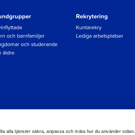
undgrupper
Rekrytering
inflyttade
Kuntarekry
rn och barnfamiljer
Lediga arbetsplatser
gdomar och studerande
 äldre
Tel.
06 786 3111
Dataskyddsbeskrivning
Kontak
registraturen@jakobstad.fi
Tillgänglighetsutlåtande
hålla alla tjänster säkra, anpassa och mäta hur du använder sidan.