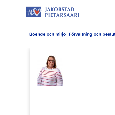
Hoppa
JAKOBS
till
innehållet
Boende och miljö
Förvaltning och beslu
Denise Bj