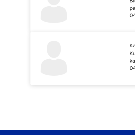
Bi
pe
04
Ka
Ku
ka
0