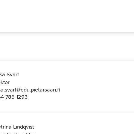
isa Svart
ktor
isa.svart@edu.pietarsaari.fi
4 785 1293
trina Lindqvist