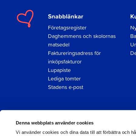
Snabblänkar
K
Företagsregister
Ny
Daghemmens och skolornas
Ba
matsedel
Un
Faktureringsadress för
De
inköpsfakturor
Lupapiste
Lediga tomter
Stadens e-post
Facebook
Instagram
LinkedIn
Denna webbplats använder cookies
Vi använder cookies och dina data till att förbättra och 