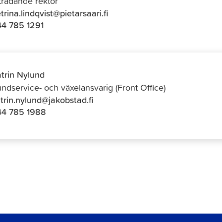
trädande rektor
trina.lindqvist@pietarsaari.fi
4 785 1291
trin Nylund
ndservice- och växelansvarig (Front Office)
trin.nylund@jakobstad.fi
44 785 1988