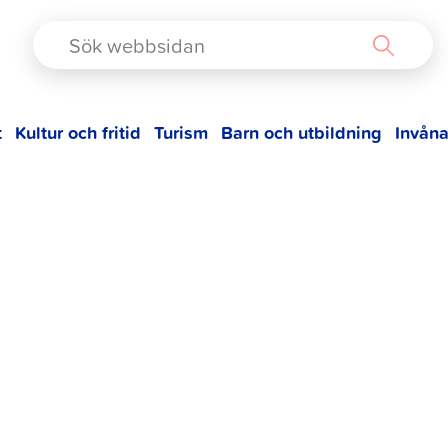
TAD
t
Kultur och fritid
Turism
Barn och utbildning
Invåna
örn-Lindell