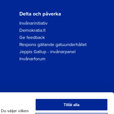
Delta och påverka
Invånarinitiativ
Demokratia.fi
Ge feedback
Respons gällande gatuunderhållet
Jeppis Gallup - invånarpanel
Invånarforum
Tillåt alla
tuppgifter
 Du väljer vilken