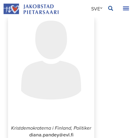
Hoppa
JAKOBSTAD
SVE
till
innehållet
FIN
ENG
Diana Pandey
Kristdemokraterna i Finland, Politiker
diana.pandey@evl.fi