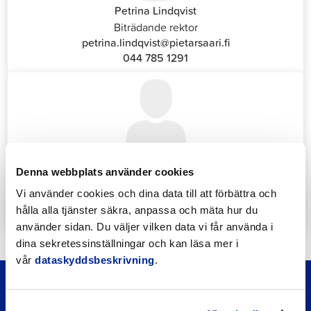
Petrina Lindqvist
Biträdande rektor
petrina.lindqvist@pietarsaari.fi
044 785 1291
Katrin Nylund
Denna webbplats använder cookies
Kundservice- och växelansvarig (Front Office)
Vi använder cookies och dina data till att förbättra och
katrin.nylund@jakobstad.fi
hålla alla tjänster säkra, anpassa och mäta hur du
044 785 1988
använder sidan. Du väljer vilken data vi får använda i
dina sekretessinställningar och kan läsa mer i
vår
dataskyddsbeskrivning
.