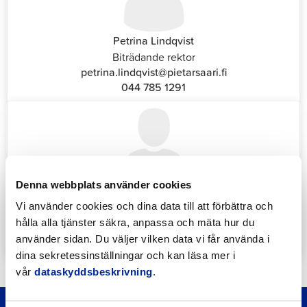
Petrina Lindqvist
Biträdande rektor
petrina.lindqvist@pietarsaari.fi
044 785 1291
Denna webbplats använder cookies
Katrin Nylund
Vi använder cookies och dina data till att förbättra och
Kundservice- och växelansvarig (Front Office)
hålla alla tjänster säkra, anpassa och mäta hur du
katrin.nylund@jakobstad.fi
använder sidan. Du väljer vilken data vi får använda i
044 785 1988
dina sekretessinställningar och kan läsa mer i
vår
dataskyddsbeskrivning
.