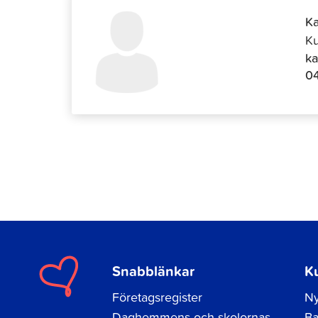
Ka
Ku
ka
0
Snabblänkar
K
Företagsregister
Ny
Daghemmens och skolornas
Ba