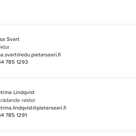
isa Svart
ktor
isa.svart@edu.pietarsaari.fi
4 785 1293
trina Lindqvist
trädande rektor
trina.lindqvist@pietarsaari.fi
4 785 1291