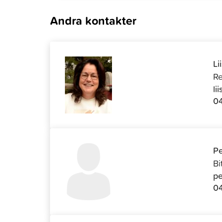
Andra kontakter
Li
Re
li
04
Pe
Bi
pe
04