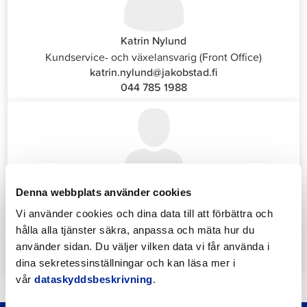
Katrin Nylund
Kundservice- och växelansvarig (Front Office)
katrin.nylund@jakobstad.fi
044 785 1988
Denna webbplats använder cookies
Annika Strömberg
Administrativ sekreterare
Vi använder cookies och dina data till att förbättra och
Sysselsättningstjänster
hålla alla tjänster säkra, anpassa och mäta hur du
annika.stomberg@jakobstad.fi
använder sidan. Du väljer vilken data vi får använda i
050 430 6640
dina sekretessinställningar och kan läsa mer i
vår
dataskyddsbeskrivning
.