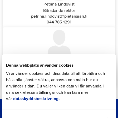
Petrina Lindqvist
Biträdande rektor
petrina.lindqvist@pietarsaari.fi
044 785 1291
Katrin Nylund
Denna webbplats använder cookies
Kundservice- och växelansvarig (Front Office)
Vi använder cookies och dina data till att förbättra och
katrin.nylund@jakobstad.fi
hålla alla tjänster säkra, anpassa och mäta hur du
044 785 1988
använder sidan. Du väljer vilken data vi får använda i
dina sekretessinställningar och kan läsa mer i
vår
dataskyddsbeskrivning
.