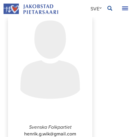
Hoppa
JAKOBSTAD
SVE
till
innehållet
FIN
ENG
Henrik Wik
Svenska Folkpartiet
henrik.g.wik@gmail.com