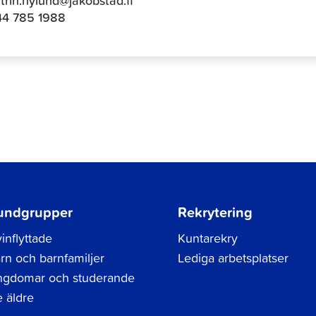
44 785 1988
undgrupper
Rekrytering
inflyttade
Kuntarekry
rn och barnfamiljer
Lediga arbetsplatser
gdomar och studerande
 äldre