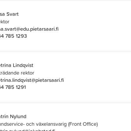
isa Svart
ktor
isa.svart@edu.pietarsaari.fi
4 785 1293
trina Lindqvist
trädande rektor
trina.lindqvist@pietarsaari.fi
4 785 1291
trin Nylund
ndservice- och växelansvarig (Front Office)
trin.nylund@jakobstad.fi