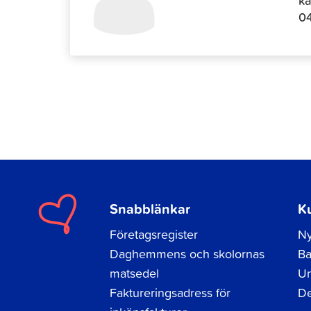
0
Snabblänkar
K
Företagsregister
Ny
Daghemmens och skolornas
Ba
matsedel
Un
Faktureringsadress för
De