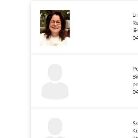
Li
Re
li
04
Pe
Bi
pe
04
Ka
Ku
ka