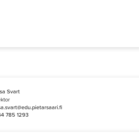
isa Svart
ktor
isa.svart@edu.pietarsaari.fi
4 785 1293