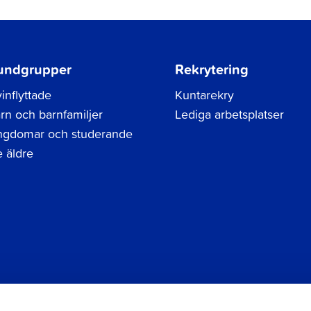
undgrupper
Rekrytering
inflyttade
Kuntarekry
rn och barnfamiljer
Lediga arbetsplatser
gdomar och studerande
 äldre