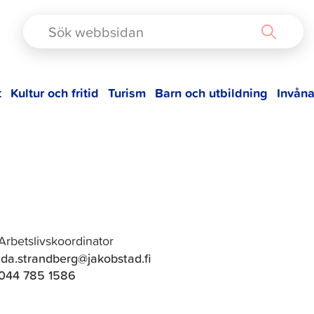
TAD
t
Kultur och fritid
Turism
Barn och utbildning
Invåna
Ida Strandberg
Arbetslivskoordinator
ida.strandberg@jakobstad.fi
044 785 1586