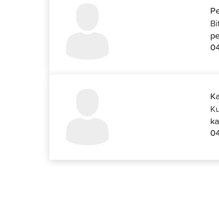
Pe
Bi
pe
04
Ka
Ku
ka
0