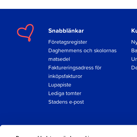
Snabblänkar
K
Företagsregister
Ny
Daghemmens och skolornas
Ba
matsedel
Un
Faktureringsadress för
De
inköpsfakturor
Lupapiste
Lediga tomter
Stadens e-post
Facebook
Instagram
LinkedIn