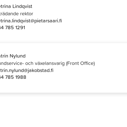
trina Lindqvist
trädande rektor
trina.lindqvist@pietarsaari.fi
4 785 1291
trin Nylund
ndservice- och växelansvarig (Front Office)
trin.nylund@jakobstad.fi
44 785 1988