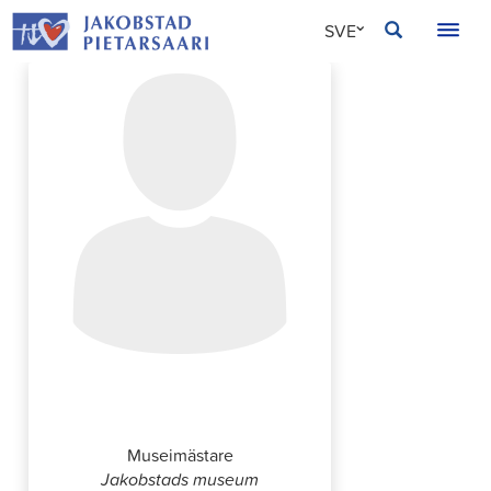
Hoppa
JAKOBSTAD
SVE
till
innehållet
FIN
ENG
Jarmo Jutila
Museimästare
Jakobstads museum