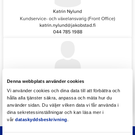
Katrin Nylund
Kundservice- och växelansvarig (Front Office)
katrin.nylund@jakobstad.fi
044 785 1988
Annika Strömberg
Denna webbplats använder cookies
Administrativ sekreterare
Vi använder cookies och dina data till att förbättra och
Sysselsättningstjänster
hålla alla tjänster säkra, anpassa och mäta hur du
annika.stomberg@jakobstad.fi
använder sidan. Du väljer vilken data vi får använda i
050 430 6640
dina sekretessinställningar och kan läsa mer i
vår
dataskyddsbeskrivning
.