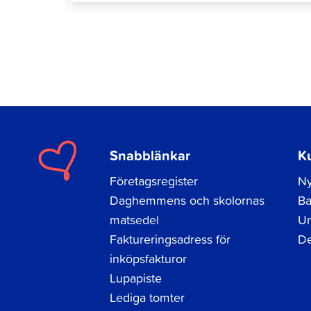
Snabblänkar
K
Företagsregister
Ny
Daghemmens och skolornas
Ba
matsedel
Un
Faktureringsadress för
De
inköpsfakturor
Lupapiste
Lediga tomter