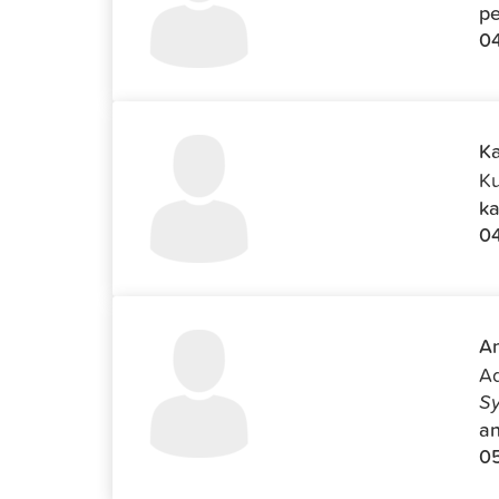
pe
04
Ka
Ku
ka
0
An
Ad
Sy
an
0