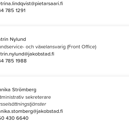
trina.lindqvist@pietarsaari.fi
4 785 1291
trin Nylund
ndservice- och växelansvarig (Front Office)
trin.nylund@jakobstad.fi
44 785 1988
nika Strömberg
ministrativ sekreterare
sselsättningstjänster
nika.stomberg@jakobstad.fi
50 430 6640