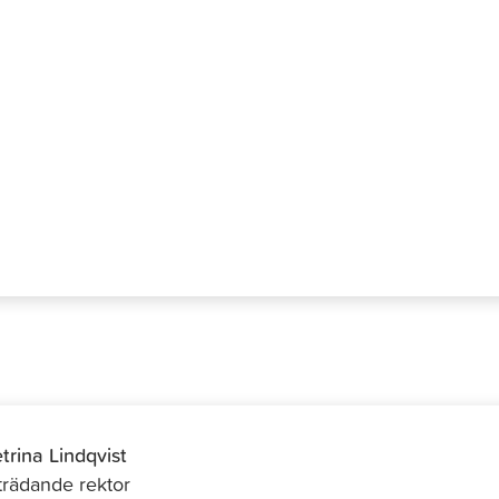
Harald
trina Lindqvist
trädande rektor