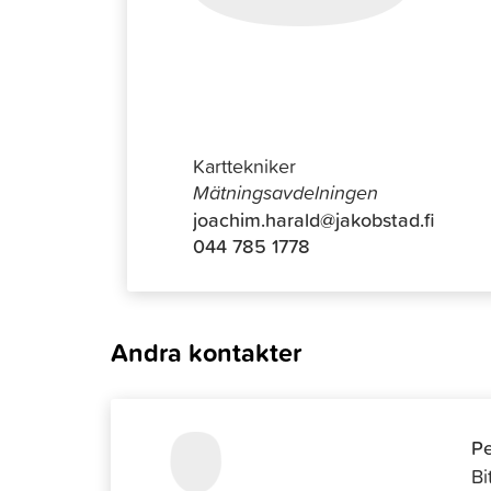
Joachim 
Karttekniker
Mätningsavdelningen
joachim.harald@jakobstad.fi
044 785 1778
Andra kontakter
Pe
Bi