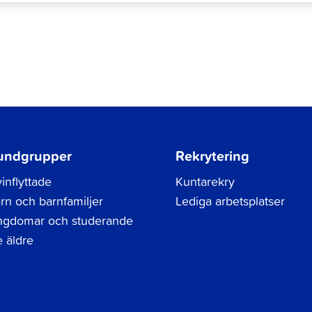
undgrupper
Rekrytering
inflyttade
Kuntarekry
rn och barnfamiljer
Lediga arbetsplatser
gdomar och studerande
 äldre