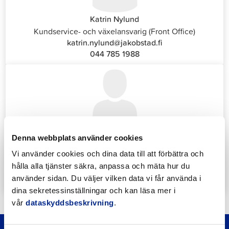
Katrin Nylund
Kundservice- och växelansvarig (Front Office)
katrin.nylund@jakobstad.fi
044 785 1988
Annika Strömberg
Denna webbplats använder cookies
Administrativ sekreterare
Vi använder cookies och dina data till att förbättra och
Sysselsättningstjänster
hålla alla tjänster säkra, anpassa och mäta hur du
annika.stomberg@jakobstad.fi
använder sidan. Du väljer vilken data vi får använda i
050 430 6640
dina sekretessinställningar och kan läsa mer i
vår
dataskyddsbeskrivning
.