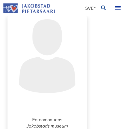
Hoppa
JAKOBSTAD
SVE
till
innehållet
FIN
ENG
Johanna Enroth
Fotoamanuens
Jakobstads museum