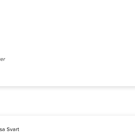
dqvist
ker
isa Svart