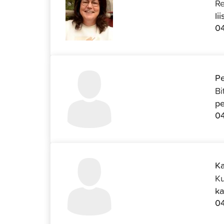
Re
li
04
Pe
Bi
pe
04
Ka
Ku
ka
0