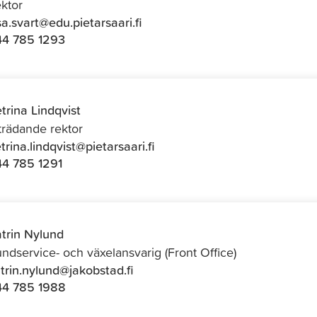
ktor
isa.svart@edu.pietarsaari.fi
4 785 1293
trina Lindqvist
trädande rektor
trina.lindqvist@pietarsaari.fi
4 785 1291
trin Nylund
ndservice- och växelansvarig (Front Office)
trin.nylund@jakobstad.fi
44 785 1988