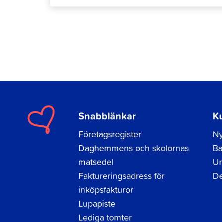
Snabblänkar
K
Företagsregister
Ny
Daghemmens och skolornas
Ba
matsedel
Un
Faktureringsadress för
De
inköpsfakturor
Lupapiste
Lediga tomter