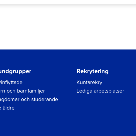
undgrupper
Rekrytering
inflyttade
Kuntarekry
rn och barnfamiljer
Lediga arbetsplatser
gdomar och studerande
 äldre