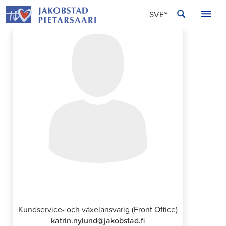
Hoppa
JAKOBSTAD
SVE
till
innehållet
FIN
ENG
Katrin Nylund
Kundservice- och växelansvarig (Front Office)
katrin.nylund@jakobstad.fi