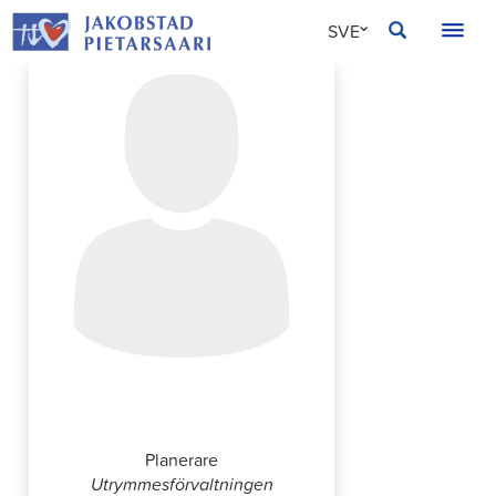
Hoppa
JAKOBSTAD
SVE
till
innehållet
FIN
ENG
Laura Hakola
Planerare
Utrymmesförvaltningen