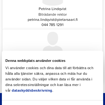
Petrina Lindqvist
Biträdande rektor
petrina.lindqvist@pietarsaari.fi
044 785 1291
Denna webbplats använder cookies
Katrin Nylund
Kundservice- och växelansvarig (Front Office)
Vi använder cookies och dina data till att förbättra och
katrin.nylund@jakobstad.fi
hålla alla tjänster säkra, anpassa och mäta hur du
044 785 1988
använder sidan. Du väljer vilken data vi får använda i
dina sekretessinställningar och kan läsa mer i
vår
dataskyddsbeskrivning
.