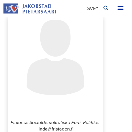
Hoppa
JAKOBSTAD
SVE
till
innehållet
FIN
ENG
Linda Backlund
Finlands Socialdemokratiska Parti, Politiker
linda@fristaden.fi