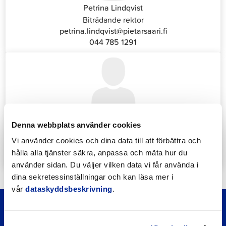
Petrina Lindqvist
Biträdande rektor
petrina.lindqvist@pietarsaari.fi
044 785 1291
Katrin Nylund
Denna webbplats använder cookies
Kundservice- och växelansvarig (Front Office)
Vi använder cookies och dina data till att förbättra och
katrin.nylund@jakobstad.fi
hålla alla tjänster säkra, anpassa och mäta hur du
044 785 1988
använder sidan. Du väljer vilken data vi får använda i
dina sekretessinställningar och kan läsa mer i
vår
dataskyddsbeskrivning
.