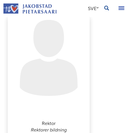
Hoppa
JAKOBSTAD
SVE
till
innehållet
FIN
ENG
Maria Eklund
Rektor
Rektorer bildning