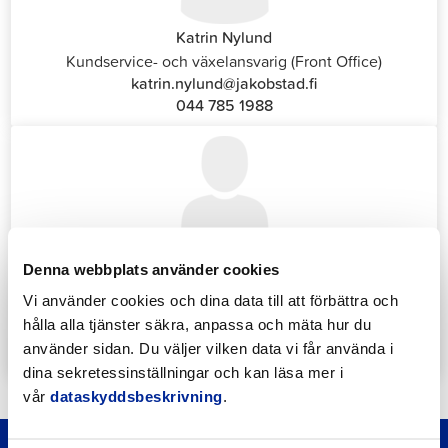
Katrin Nylund
Kundservice- och växelansvarig (Front Office)
katrin.nylund@jakobstad.fi
044 785 1988
Annika Strömberg
Denna webbplats använder cookies
Administrativ sekreterare
Vi använder cookies och dina data till att förbättra och
Sysselsättningstjänster
hålla alla tjänster säkra, anpassa och mäta hur du
annika.stomberg@jakobstad.fi
använder sidan. Du väljer vilken data vi får använda i
050 430 6640
dina sekretessinställningar och kan läsa mer i
vår
dataskyddsbeskrivning
.