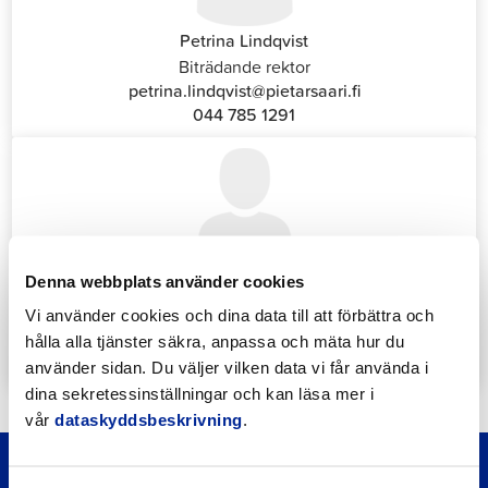
Petrina Lindqvist
Biträdande rektor
petrina.lindqvist@pietarsaari.fi
044 785 1291
Denna webbplats använder cookies
Katrin Nylund
Kundservice- och växelansvarig (Front Office)
Vi använder cookies och dina data till att förbättra och
katrin.nylund@jakobstad.fi
hålla alla tjänster säkra, anpassa och mäta hur du
044 785 1988
använder sidan. Du väljer vilken data vi får använda i
dina sekretessinställningar och kan läsa mer i
vår
dataskyddsbeskrivning
.