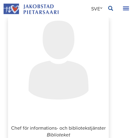
Hoppa
JAKOBSTAD
SVE
till
innehållet
FIN
ENG
Marina Sandström
Chef för informations- och bibliotekstjänster
Biblioteket